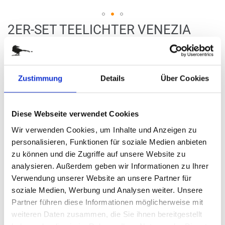
Zum
2ER-SET TEELICHTER VENEZIA
Anfang
der
Art.-Nr.
PX2270
Bildergalerie
Faszinierendes Licht- und Schattenspiel
springen
Zustimmung
Details
Über Cookies
verfügbar
Diese Webseite verwendet Cookies
Stück
Wir verwenden Cookies, um Inhalte und Anzeigen zu
personalisieren, Funktionen für soziale Medien anbieten
14,95 €
zu können und die Zugriffe auf unsere Website zu
analysieren. Außerdem geben wir Informationen zu Ihrer
(
inkl. MwSt.
|
zzgl. MwSt.
)
Verwendung unserer Website an unsere Partner für
zzgl. MwSt., zzgl.
Versandkosten
soziale Medien, Werbung und Analysen weiter. Unsere
Partner führen diese Informationen möglicherweise mit
IN DEN WARENKORB
weiteren Daten zusammen, die Sie ihnen bereitgestellt