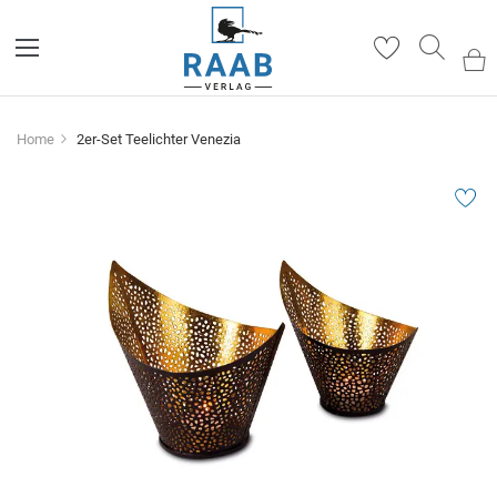
Such
Home
2er-Set Teelichter Venezia
Zum
Ende
der
Bildergalerie
springen