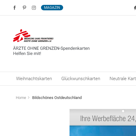
MAGAZIN
Weihnachtskarten
Glückwunschkarten
Neutrale Kar
Home
Bildschönes Ostdeutschland
Zum
Ende
der
Bildergalerie