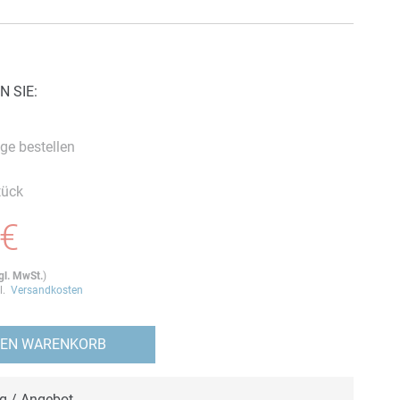
N SIE:
ge bestellen
tück
 €
gl. MwSt.
)
gl.
Versandkosten
DEN WARENKORB
ng / Angebot