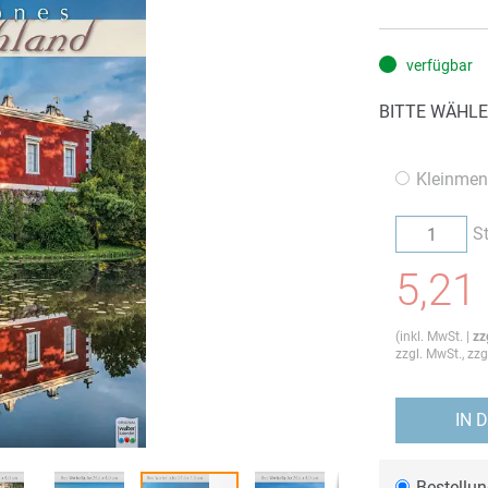
verfügbar
BITTE WÄHLE
Kleinmen
S
5,21
(
inkl. MwSt.
|
zz
zzgl. MwSt., zz
IN 
Bestellu