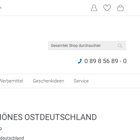
n
SUCHE
0 89 8 56 89 - 0
Werbemittel
Geschenkideen
Service
HÖNES OSTDEUTSCHLAND
9
tdeutschland