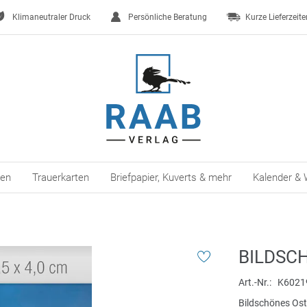
Klimaneutraler Druck
Persönliche Beratung
Kurze Lieferzeite
ten
Trauerkarten
Briefpapier, Kuverts & mehr
Kalender & 
BILDSC
Art.-Nr.
K6021
Bildschönes Os