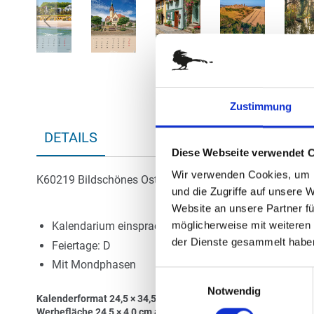
Zum
Anfang
der
Bildergalerie
Zustimmung
springen
DETAILS
Diese Webseite verwendet 
Wir verwenden Cookies, um I
K60219 Bildschönes Ostdeutschland
und die Zugriffe auf unsere 
Website an unsere Partner fü
möglicherweise mit weiteren
Kalendarium einsprachig: D
der Dienste gesammelt habe
Feiertage: D
Mit Mondphasen
Einwilligungsauswahl
Notwendig
Kalenderformat 24,5 × 34,5 cm
Werbefläche 24,5 × 4,0 cm auf der Kopfleiste