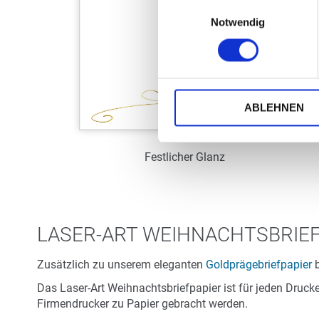
Einwilligungsauswahl
Notwendig
ABLEHNEN
Festlicher Glanz
Art.-Nr.: WL38975
Verfügbar
LASER-ART WEIHNACHTSBRIEF
Zum Merkzettel hinzufügen
Zusätzlich zu unserem eleganten
Goldprägebriefpapier
b
Das Laser-Art Weihnachtsbriefpapier ist für jeden Druc
Firmendrucker zu Papier gebracht werden.