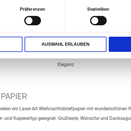
Präferenzen
Statistiken
AUSWAHL ERLAUBEN
Eleganz
Art.-Nr.: WL39088
Verfügbar
PAPIER
Zum Merkzettel hinzufügen
ieten wir Laser-Art Weihnachtsbriefpapier mit wunderschönen f
ker- und Kopierertyp geeignet. Grußtexte, Wünsche und Danksag