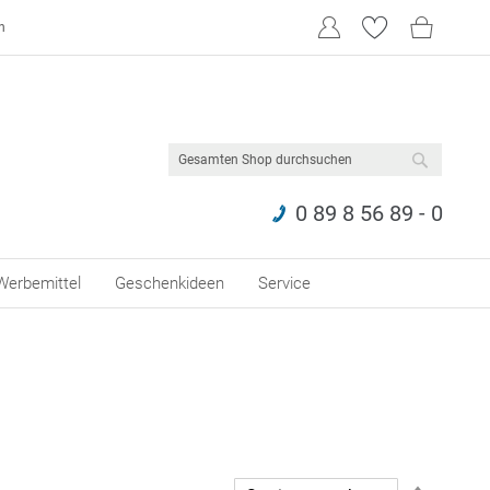
n
SUCHE
0 89 8 56 89 - 0
Werbemittel
Geschenkideen
Service
In