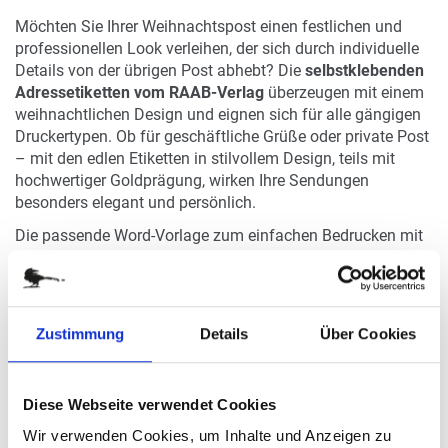
Möchten Sie Ihrer Weihnachtspost einen festlichen und
professionellen Look verleihen, der sich durch individuelle
Details von der übrigen Post abhebt? Die
selbstklebenden
Adressetiketten vom RAAB-Verlag
überzeugen mit einem
weihnachtlichen Design und eignen sich für alle gängigen
Druckertypen. Ob für geschäftliche Grüße oder private Post
– mit den edlen Etiketten in stilvollem Design, teils mit
hochwertiger Goldprägung, wirken Ihre Sendungen
besonders elegant und persönlich.
Die passende Word-Vorlage zum einfachen Bedrucken mit
Namen und Adressen finden Sie direkt unter
www.avery-
zweckform.com/vorlage-3659
.
ADRESSETIKETTEN IN WEIHNACHTLICHEM
Zustimmung
Details
Über Cookies
DESIGN: INDIVIDUELLE AUFKLEBER FÜR IHRE
GESCHÄFTLICHE WEIHNACHTSPOST
Diese Webseite verwendet Cookies
Nicht nur im privaten Umfeld ist Weihnachtspost beliebt,
Wir verwenden Cookies, um Inhalte und Anzeigen zu