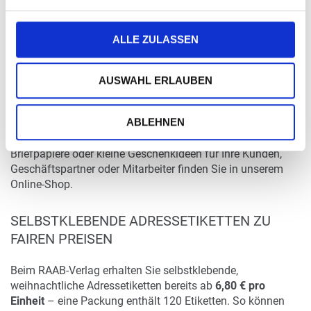
Varianten sind für alle gängigen Druckertypen geeignet und
lassen sich ganz einfach mit Adresse oder Firmenanschrift
personalisieren.
ALLE ZULASSEN
Die Etiketten im Format
97 × 42,3 mm
sind permanent
haftend und halten zuverlässig auf Umschlägen oder
AUSWAHL ERLAUBEN
Paketen. Ein Blatt enthält
12 Etiketten
, eine Packung
umfasst
10 Blatt
– also insgesamt 120 Etiketten, ideal für
Ihre geschäftliche wie private Weihnachtspost.
ABLEHNEN
Tipp:
Passende Weihnachtskarten, Kuverts und
Briefpapiere oder kleine Geschenkideen für Ihre Kunden,
Geschäftspartner oder Mitarbeiter finden Sie in unserem
Online-Shop.
SELBSTKLEBENDE ADRESSETIKETTEN ZU
FAIREN PREISEN
Beim RAAB-Verlag erhalten Sie selbstklebende,
weihnachtliche Adressetiketten bereits ab
6,80 € pro
Einheit
– eine Packung enthält 120 Etiketten. So können