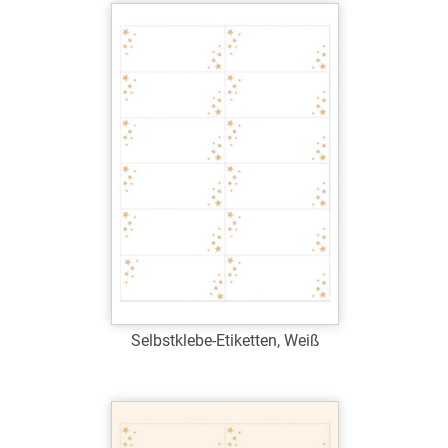
Selbstklebe-Etiketten, Weiß
Art.-Nr.: W3631
Verfügbar