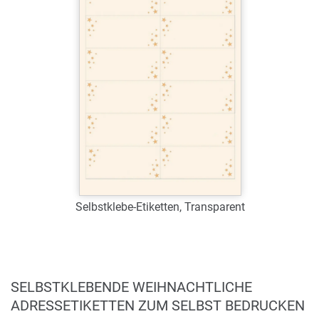
Zum Merkzettel hinzufügen
Selbstklebe-Etiketten, Transparent
Art.-Nr.: W3632
Verfügbar
SELBSTKLEBENDE WEIHNACHTLICHE
Zum Merkzettel hinzufügen
ADRESSETIKETTEN ZUM SELBST BEDRUCKEN