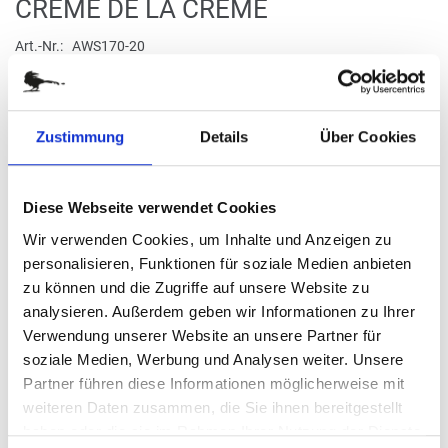
Zum
CRÈME DE LA CRÈME
Anfang
der
Art.-Nr.
AWS170-20
Bildergalerie
Duft Orchidee, Minze, Rose, Lavendel
springen
Zustimmung
Details
Über Cookies
verfügbar
Stück
Diese Webseite verwendet Cookies
Wir verwenden Cookies, um Inhalte und Anzeigen zu
9,75 €
personalisieren, Funktionen für soziale Medien anbieten
zu können und die Zugriffe auf unsere Website zu
(81,25 € / kg)
analysieren. Außerdem geben wir Informationen zu Ihrer
Verwendung unserer Website an unsere Partner für
(
inkl. MwSt.
|
zzgl. MwSt.
)
zzgl. MwSt., zzgl.
Versandkosten
soziale Medien, Werbung und Analysen weiter. Unsere
Partner führen diese Informationen möglicherweise mit
IN DEN WARENKORB
weiteren Daten zusammen, die Sie ihnen bereitgestellt
haben oder die sie im Rahmen Ihrer Nutzung der Dienste