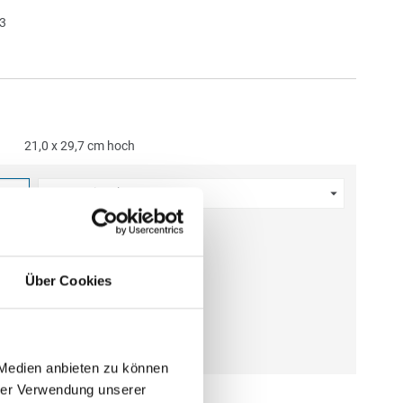
3
21,0 x 29,7 cm hoch
Menge eingeben
 €
gl. MwSt.
)
Über Cookies
gl.
Versandkosten
N WARENKORB
 Medien anbieten zu können
hrer Verwendung unserer