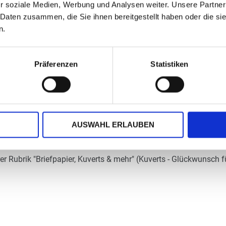
r soziale Medien, Werbung und Analysen weiter. Unsere Partner
 Daten zusammen, die Sie ihnen bereitgestellt haben oder die s
n.
Präferenzen
Statistiken
ch oder am Computer gestaltet - ein besonders kostengünstiger 
AUSWAHL ERLAUBEN
m, chlorfrei gebleichtem 120 g/qm-Papier hergestellt und sind 
 Rubrik "Briefpapier, Kuverts & mehr" (Kuverts - Glückwunsch fü