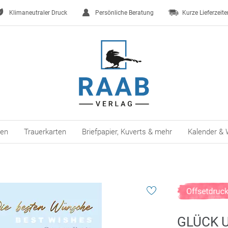
Klimaneutraler Druck
Persönliche Beratung
Kurze Lieferzeite
ten
Trauerkarten
Briefpapier, Kuverts & mehr
Kalender & 
GLÜCK 