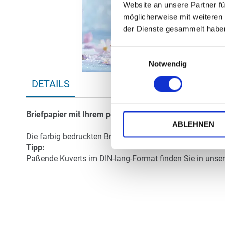
Website an unsere Partner fü
möglicherweise mit weiteren
der Dienste gesammelt habe
Einwilligungsauswahl
Notwendig
Zum
DETAILS
Anfang
der
Bildergalerie
Briefpapier mit Ihrem persönlichen Text
- handschriftli
springen
ABLEHNEN
Die farbig bedruckten Briefbögen werden aus hochwertige
Tipp:
Paßende Kuverts im DIN-lang-Format finden Sie in unserer