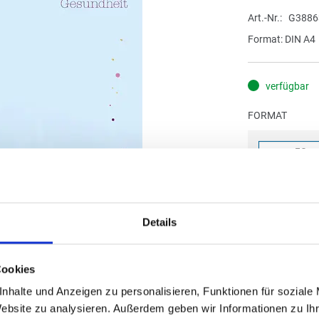
Art.-Nr.
G3886
Format: DIN A4
verfügbar
FORMAT
0,36
(
inkl. MwSt.
|
zz
Details
zzgl. MwSt., zz
Cookies
IN DE
nhalte und Anzeigen zu personalisieren, Funktionen für soziale
Website zu analysieren. Außerdem geben wir Informationen zu I