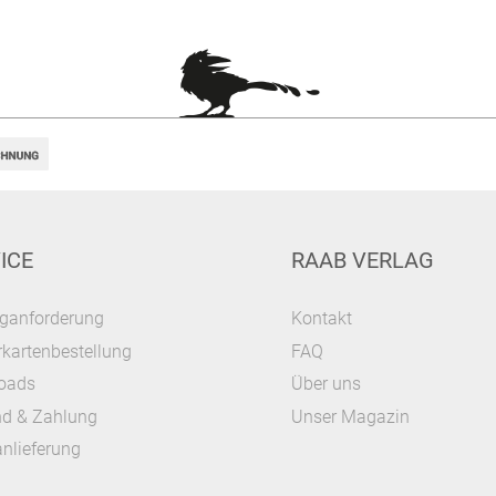
ICE
RAAB VERLAG
ganforderung
Kontakt
kartenbestellung
FAQ
oads
Über uns
nd & Zahlung
Unser Magazin
nlieferung