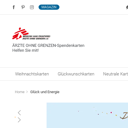
MAGAZIN
Weihnachtskarten
Glückwunschkarten
Neutrale Kar
Home
Glück und Energie
Zum
Ende
der
Bildergalerie