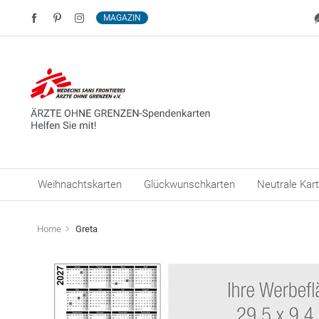
MAGAZIN
Weihnachtskarten
Glückwunschkarten
Neutrale Kar
Home
Greta
Zum
Ende
der
Bildergalerie