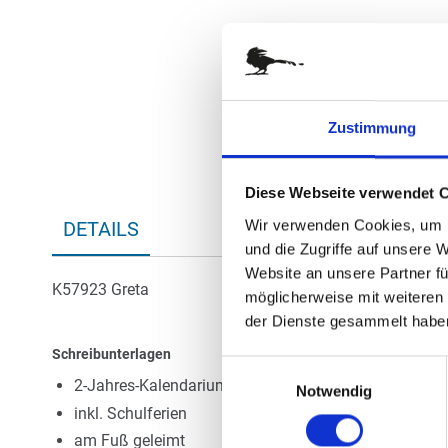
Anfang
der
Bildergalerie
springen
Zustimmung
Diese Webseite verwendet 
Wir verwenden Cookies, um I
DETAILS
und die Zugriffe auf unsere 
Website an unsere Partner fü
K57923 Greta
möglicherweise mit weiteren
der Dienste gesammelt habe
Schreibunterlagen
Einwilligungsauswahl
2-Jahres-Kalendarium 2027-2028
Notwendig
inkl. Schulferien
am Fuß geleimt