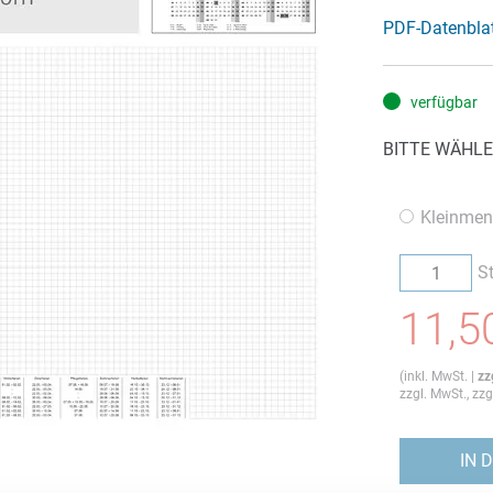
PDF-Datenbla
verfügbar
BITTE WÄHLE
Kleinmen
S
11,5
(
inkl. MwSt.
|
zz
zzgl. MwSt., zz
IN 