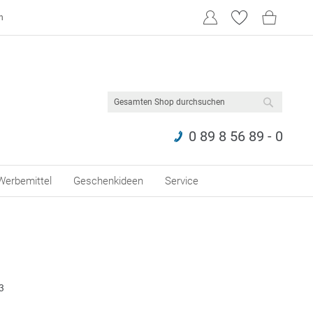
n
SUCHE
0 89 8 56 89 - 0
Werbemittel
Geschenkideen
Service
3