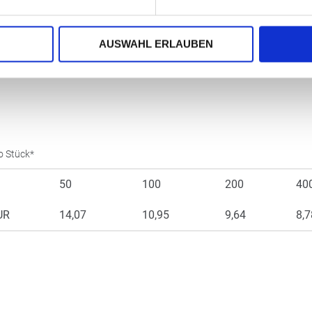
enten Kunststoffleisten erhältlich
AUSWAHL ERLAUBEN
o Stück*
50
100
200
40
UR
14,07
10,95
9,64
8,7