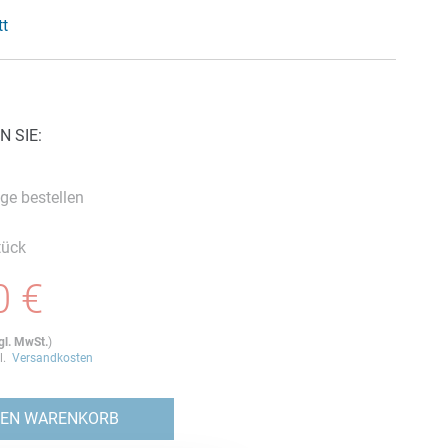
tt
N SIE:
ge bestellen
tück
0 €
gl. MwSt.
)
gl.
Versandkosten
DEN WARENKORB