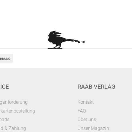
ICE
RAAB VERLAG
ganforderung
Kontakt
kartenbestellung
FAQ
oads
Über uns
nd & Zahlung
Unser Magazin