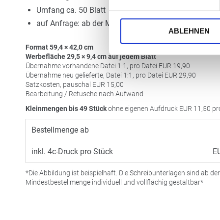
Umfang ca. 50 Blatt
auf Anfrage: ab der Mindestbestellmenge mit transpar
ABLEHNEN
Format 59,4 × 42,0 cm
Werbefläche 29,5 × 9,4 cm auf jedem Blatt
Übernahme vorhandene Datei 1:1, pro Datei
EUR
19,90
Übernahme neu gelieferte, Datei 1:1, pro Datei
EUR
29,90
Satzkosten, pauschal
EUR
15,00
Bearbeitung / Retusche nach Aufwand
Kleinmengen bis 49 Stück
ohne eigenen Aufdruck
EUR
11,50 pr
Bestellmenge ab
inkl. 4c-Druck pro Stück
E
*Die Abbildung ist beispielhaft. Die Schreibunterlagen sind ab der
Mindestbestellmenge individuell und vollflächig gestaltbar*