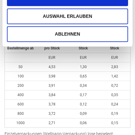
Übernahme neu gelieferte, Datei 1:1, pro Datei
EUR
29,90
Satzkosten, pauschal
EUR
15,00
Bearbeitung / Retusche nach Aufwand
AUSWAHL ERLAUBEN
Kleinmengen bis 49 Stück
EUR
5,21 (kein Aufdruck möglich)
ABLEHNEN
zzgl. Aufdruck
zzgl. Aufdruck
ohne Aufdruck
Schwarz pro
4c-Euroskala pro
Bestellmenge ab
pro Stück
Stück
Stück
EUR
EUR
EUR
50
4,53
1,30
2,83
100
3,98
0,65
1,42
200
3,91
0,34
0,72
400
3,84
0,17
0,35
600
3,78
0,12
0,24
800
3,72
0,09
0,19
1000
2,71
0,06
0,15
Einzelverpackungen (Wellpapp-Verpackung) lose beigelegt: