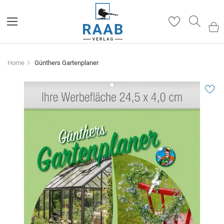
Such
Home
Günthers Gartenplaner
Zum
Ende
der
Bildergalerie
springen