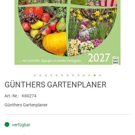
Zum
GÜNTHERS GARTENPLANER
Anfang
der
Art.-Nr.
K60274
Bildergalerie
Günthers Gartenplaner
springen
verfügbar