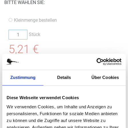
BITTE WÄHLEN SIE:
Kleinmenge bestellen
Stück
5,21 €
(
inkl. MwSt.
|
zzgl. MwSt.
)
zzgl. MwSt., zzgl.
Versandkosten
Zustimmung
Details
Über Cookies
IN DEN WARENKORB
Diese Webseite verwendet Cookies
Bestellung / Angebot
Wir verwenden Cookies, um Inhalte und Anzeigen zu
Im nächsten Schritt haben Sie die Möglichkeit, eine Bestellung
personalisieren, Funktionen für soziale Medien anbieten
aufzugeben oder ein Angebot anzufragen.
zu können und die Zugriffe auf unsere Website zu
analysieren. Außerdem geben wir Informationen zu Ihrer