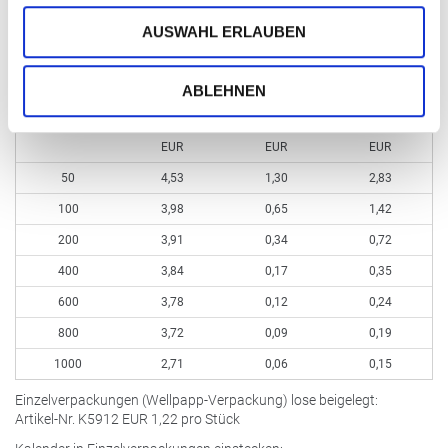
Bearbeitung / Retusche nach Aufwand
AUSWAHL ERLAUBEN
Kleinmengen bis 49 Stück
EUR
5,21 (kein Aufdruck möglich)
zzgl. Aufdruck
zzgl. Aufdruck
ABLEHNEN
ohne Aufdruck
Schwarz pro
4c-Euroskala pro
Bestellmenge ab
pro Stück
Stück
Stück
EUR
EUR
EUR
50
4,53
1,30
2,83
100
3,98
0,65
1,42
200
3,91
0,34
0,72
400
3,84
0,17
0,35
600
3,78
0,12
0,24
800
3,72
0,09
0,19
1000
2,71
0,06
0,15
Einzelverpackungen (Wellpapp-Verpackung) lose beigelegt:
Artikel-Nr. K5912
EUR
1,22 pro Stück