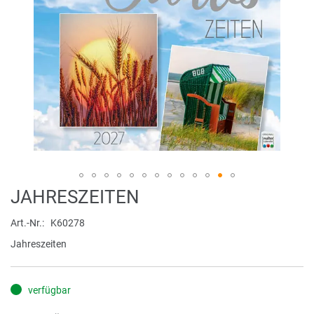
Zum
JAHRESZEITEN
Anfang
der
Art.-Nr.
K60278
Bildergalerie
Jahreszeiten
springen
verfügbar