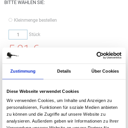
BITTE WÄHLEN SIE:
Kleinmenge bestellen
Stück
5,21 €
(
inkl. MwSt.
|
zzgl. MwSt.
)
zzgl. MwSt., zzgl.
Versandkosten
Zustimmung
Details
Über Cookies
IN DEN WARENKORB
Diese Webseite verwendet Cookies
Wir verwenden Cookies, um Inhalte und Anzeigen zu
Bestellung / Angebot
personalisieren, Funktionen für soziale Medien anbieten
Im nächsten Schritt haben Sie die Möglichkeit, eine Bestellung
zu können und die Zugriffe auf unsere Website zu
aufzugeben oder ein Angebot anzufragen.
analysieren. Außerdem geben wir Informationen zu Ihrer
Verwendung unserer Website an unsere Partner für