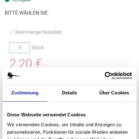
BITTE WÄHLEN SIE:
Kleinmenge bestellen
Stück
2,20 €
(
inkl. MwSt.
|
zzgl. MwSt.
)
zzgl. MwSt., zzgl.
Versandkosten
Zustimmung
Details
Über Cookies
IN DEN WARENKORB
Diese Webseite verwendet Cookies
Bestellung / Angebot
Wir verwenden Cookies, um Inhalte und Anzeigen zu
personalisieren, Funktionen für soziale Medien anbieten
Im nächsten Schritt haben Sie die Möglichkeit, eine Bestellung