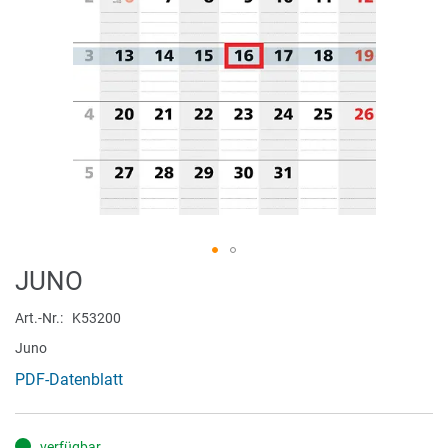
Zum
JUNO
Anfang
der
Art.-Nr.
K53200
Bildergalerie
Juno
springen
PDF-Datenblatt
verfügbar