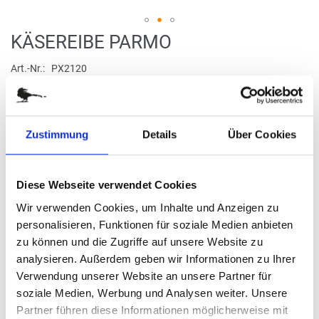
Zum
KÄSEREIBE PARMO
Anfang
der
Art.-Nr.
PX2120
Bildergalerie
Reibe im Holzkasten mit Schublade
springen
Zustimmung
Details
Über Cookies
verfügbar
Stück
Diese Webseite verwendet Cookies
Wir verwenden Cookies, um Inhalte und Anzeigen zu
13,50 €
personalisieren, Funktionen für soziale Medien anbieten
zu können und die Zugriffe auf unsere Website zu
(
inkl. MwSt.
|
zzgl. MwSt.
)
analysieren. Außerdem geben wir Informationen zu Ihrer
zzgl. MwSt., zzgl.
Versandkosten
Verwendung unserer Website an unsere Partner für
soziale Medien, Werbung und Analysen weiter. Unsere
IN DEN WARENKORB
Partner führen diese Informationen möglicherweise mit