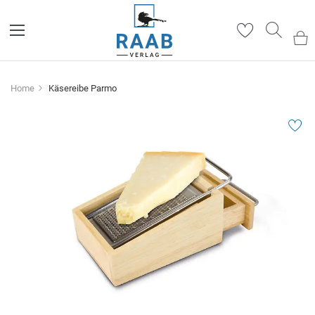
Such
Home
Käsereibe Parmo
Zum
Ende
der
Bildergalerie
springen