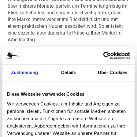
über mehrere Monate, perfekt um Termine langfristig im
Blick zu behalten, und sorgen gleichzeitig dafür, dass
Ihre Marke immer wieder ins Blickfeld rückt und mit
einem praktischen Nutzen assoziiert wird. So entsteht
eine dezente, aber dauerhafte Präsenz Ihrer Marke im
Arbeitsalltag.
Der RAAB-Verlag bietet Ihnen dreisprachige
Dreimonatskalender, die sich ideal für den Einsatz im
geschäftlichen Umfeld eignen. Gerade für Unternehmen
mit internationalen Kontakten ist der Deutschland-
Zustimmung
Details
Über Cookies
Kalender eine attraktive Option. Dank der
mehrsprachigen Gestaltung eignet er sich besonders gut
als Werbegeschenk für Geschäftspartner im Ausland
Diese Webseite verwendet Cookies
und verbindet praktische Terminübersicht mit
ansprechender Bildgestaltung.
Wir verwenden Cookies, um Inhalte und Anzeigen zu
personalisieren, Funktionen für soziale Medien anbieten
3-MONATSPLANER ALS WERBEMITTEL
zu können und die Zugriffe auf unsere Website zu
analysieren. Außerdem geben wir Informationen zu Ihrer
Kalender zählen zu den beliebtesten Werbemitteln. Ob
Verwendung unserer Website an unsere Partner für