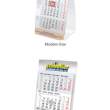
Modern-Star
Art.-Nr.: K53055
Verfügbar
Zum Merkzettel hinzufügen