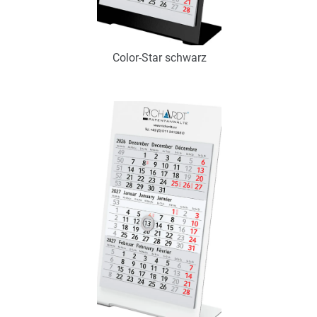
Color-Star schwarz
Art.-Nr.: K53109
Verfügbar
Zum Merkzettel hinzufügen