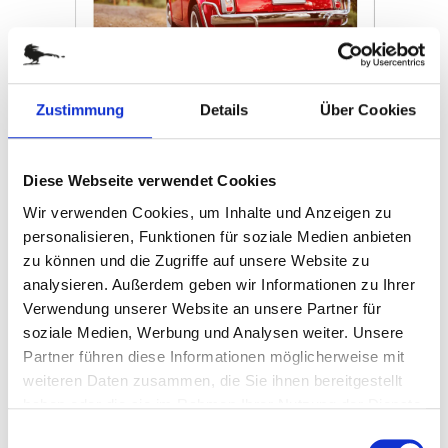
Zustimmung
Details
Über Cookies
Unicus
Diese Webseite verwendet Cookies
Wir verwenden Cookies, um Inhalte und Anzeigen zu
Art.-Nr.: K53000
personalisieren, Funktionen für soziale Medien anbieten
Verfügbar
zu können und die Zugriffe auf unsere Website zu
PERSONALISIERTE
analysieren. Außerdem geben wir Informationen zu Ihrer
Zum Merkzettel hinzufügen
Verwendung unserer Website an unsere Partner für
BILDKALENDER
soziale Medien, Werbung und Analysen weiter. Unsere
Partner führen diese Informationen möglicherweise mit
Vor allem Unternehmen nutzen häufig die Gelegenheit, um
weiteren Daten zusammen, die Sie ihnen bereitgestellt
Ihren Kunden und Geschäftspartnern einen individuellen
haben oder die sie im Rahmen Ihrer Nutzung der Dienste
Kalender zukommen zu lassen und ihnen hierdurch eine
Freude zu machen. Dank der Individualisierung, z.B. durch
gesammelt haben.
Einwilligungsauswahl