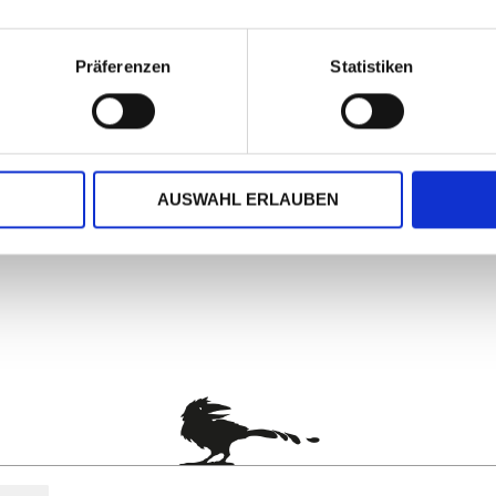
Präferenzen
Statistiken
ksamkeit: eine Kissenverpackung, auf Wunsch individuell bedruc
nem Hasen. Wählen Sie zwischen der Standardverpackung ab 1 Stü
h (Mindestauflage 250 Stück):
AUSWAHL ERLAUBEN