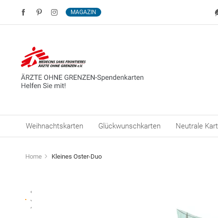
MAGAZIN
Weihnachtskarten
Glückwunschkarten
Neutrale Kar
Home
Kleines Oster-Duo
Zum
Ende
der
Bildergalerie