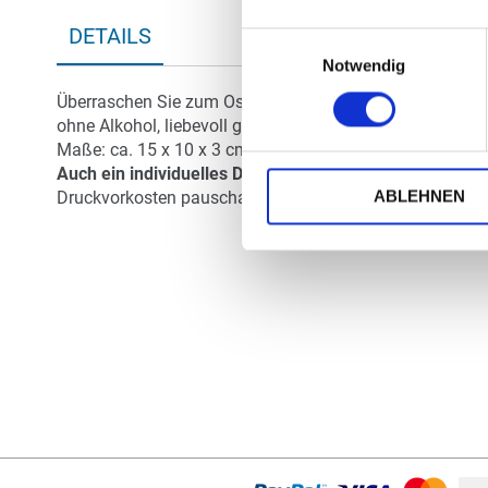
Zum
DETAILS
Einwilligungsauswahl
Anfang
Notwendig
der
Bildergalerie
Überraschen Sie zum Osterfest mit dieser kleinen Aufmer
springen
ohne Alkohol, liebevoll garniert mit einer Möhre und ei
Maße: ca. 15 x 10 x 3 cm. Gewicht: ca. 100 g.
Auch ein individuelles Design der Schachtel ist möglic
ABLEHNEN
Druckvorkosten pauschal EUR 99,00