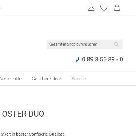
n
SUCHE
0 89 8 56 89 - 0
Werbemittel
Geschenkideen
Service
S OSTER-DUO
keit in bester Confiserie-Qualität