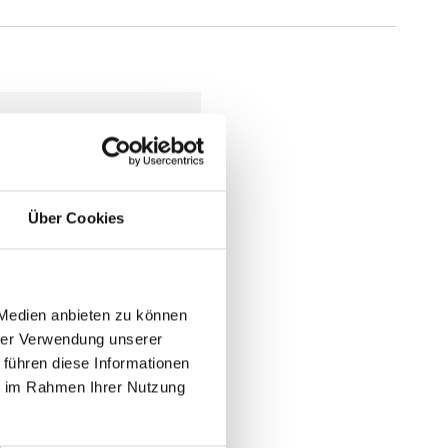
tück
 €
Über Cookies
gl. MwSt.
)
gl.
Versandkosten
N WARENKORB
 Medien anbieten zu können
hrer Verwendung unserer
 führen diese Informationen
ie im Rahmen Ihrer Nutzung