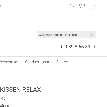
n
SUCHE
0 89 8 56 89 - 0
Werbemittel
Geschenkideen
Service
KISSEN RELAX
-10
Wärme