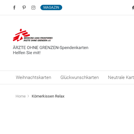
MAGAZIN
Weihnachtskarten
Glückwunschkarten
Neutrale Kar
Home
Körnerkissen Relax
Zum
Ende
der
Bildergalerie