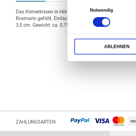
der
Einwilligungsauswahl
Bildergalerie
Notwendig
Das Körnerkissen in Hörnchenform (zertifiziert nach 
springen
Rosmarin gefüllt. Einfach in der Mikrowelle erwärmen. 
3,5 cm. Gewicht: ca. 0,75 kg.
ABLEHNEN
ZAHLUNGSARTEN