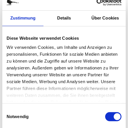
Zum
LINDT GEHEIMNIS OSTERN
Anfang
Zustimmung
Details
Über Cookies
der
Art.-Nr.
P0679B
Bildergalerie
Süße Osterbotschaft
springen
Informationen zu enthaltenen Lebensmitteln
Diese Webseite verwendet Cookies
Wir verwenden Cookies, um Inhalte und Anzeigen zu
personalisieren, Funktionen für soziale Medien anbieten
zur Zeit nicht verfügbar
zu können und die Zugriffe auf unsere Website zu
analysieren. Außerdem geben wir Informationen zu Ihrer
DETAILS
Verwendung unserer Website an unsere Partner für
soziale Medien, Werbung und Analysen weiter. Unsere
Partner führen diese Informationen möglicherweise mit
Eine Überraschungsdose für liebe Menschen, denen Sie
einfach mal DANKE sagen möchten: Fünf verschiedene
weiteren Daten zusammen, die Sie ihnen bereitgestellt
Lindt Lindorkugeln in den Geschmacksrichtungen
haben oder die sie im Rahmen Ihrer Nutzung der Dienste
Vollmilch, Weiße Schokolade, Stracciatella, Zartbitter und
gesammelt haben.
Einwilligungsauswahl
Haselnuss rascheln geheimnisvoll in einer verschlossenen
Notwendig
Dose mit "Danke"-Etikett. Wer den Deckel öffnet, wird sich
garantiert Über den süßen Inhalt und die nette Geste freuen.