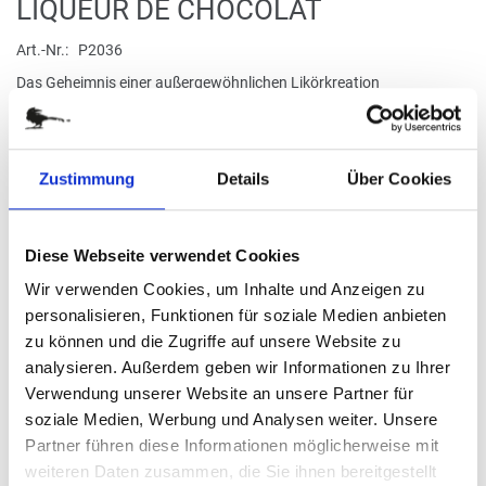
Zum
LIQUEUR DE CHOCOLAT
Anfang
der
Art.-Nr.
P2036
Bildergalerie
Das Geheimnis einer außergewöhnlichen Likörkreation
springen
Informationen zu enthaltenen Lebensmitteln
Zustimmung
Details
Über Cookies
verfügbar
Diese Webseite verwendet Cookies
Stück
Wir verwenden Cookies, um Inhalte und Anzeigen zu
16,95 €
personalisieren, Funktionen für soziale Medien anbieten
zu können und die Zugriffe auf unsere Website zu
(44,29 € / kg)
analysieren. Außerdem geben wir Informationen zu Ihrer
Verwendung unserer Website an unsere Partner für
(
inkl. MwSt.
|
zzgl. MwSt.
)
zzgl. MwSt., zzgl.
Versandkosten
soziale Medien, Werbung und Analysen weiter. Unsere
Partner führen diese Informationen möglicherweise mit
weiteren Daten zusammen, die Sie ihnen bereitgestellt
IN DEN WARENKORB