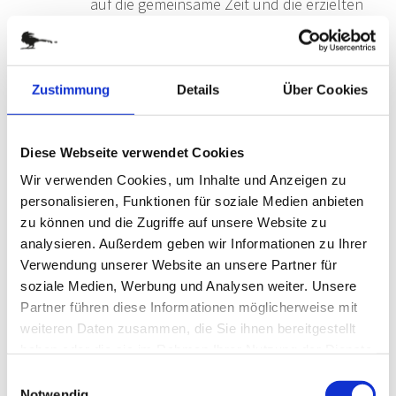
auf die gemeinsame Zeit und die erzielten
Leistungen zurück. Kleine Anekdoten
geben der Rede Würze und sorgen für
Lockerheit – fragen Sie dazu auch Ihren
Zustimmung
Details
Über Cookies
Kollegenkreis nach passenden
Erinnerungen und Erlebnissen.
Schlussteil
: Beenden Sie Ihre
Diese Webseite verwendet Cookies
Abschiedsrede mit einer Danksagung und
Wir verwenden Cookies, um Inhalte und Anzeigen zu
den besten Wünschen für den Ruhestand.
personalisieren, Funktionen für soziale Medien anbieten
zu können und die Zugriffe auf unsere Website zu
Inhalt Ihrer Ruhestandsrede
analysieren. Außerdem geben wir Informationen zu Ihrer
Verwendung unserer Website an unsere Partner für
Wichtig ist in jedem Fall, dass die Abschiedsworte
soziale Medien, Werbung und Analysen weiter. Unsere
zum Ruhestand positiv klingen. Auch wenn es
Partner führen diese Informationen möglicherweise mit
während der gemeinsamen Zeit Schwierigkeiten
weiteren Daten zusammen, die Sie ihnen bereitgestellt
gab, sollten Sie sich
auf das Positive konzentrieren
haben oder die sie im Rahmen Ihrer Nutzung der Dienste
gesammelt haben.
und sich
für die Zusammenarbeit bedanken
.
Einwilligungsauswahl
Notwendig