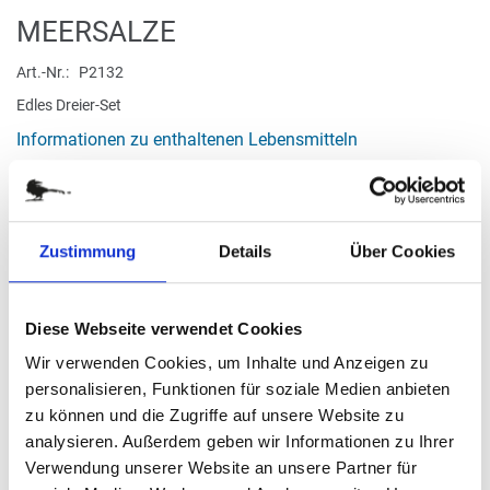
Zum
MEERSALZE
Anfang
der
Art.-Nr.
P2132
Bildergalerie
Edles Dreier-Set
springen
Informationen zu enthaltenen Lebensmitteln
verfügbar
Zustimmung
Details
Über Cookies
Stück
15,20 €
Diese Webseite verwendet Cookies
Wir verwenden Cookies, um Inhalte und Anzeigen zu
(55,37 € / kg)
personalisieren, Funktionen für soziale Medien anbieten
zu können und die Zugriffe auf unsere Website zu
(
inkl. MwSt.
|
zzgl. MwSt.
)
analysieren. Außerdem geben wir Informationen zu Ihrer
zzgl. MwSt., zzgl.
Versandkosten
Verwendung unserer Website an unsere Partner für