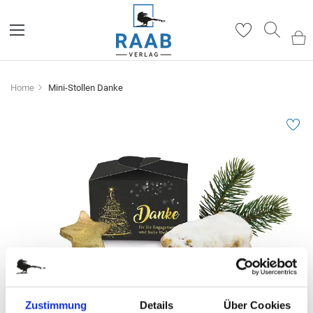
Such
Home
Mini-Stollen Danke
Zum
Ende
der
Bildergalerie
springen
Zustimmung
Details
Über Cookies