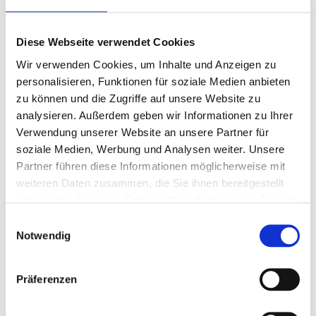
Zum
MINI-STOLLEN DANKE
Anfang
Diese Webseite verwendet Cookies
der
Art.-Nr.
P2053B
Bildergalerie
Wir verwenden Cookies, um Inhalte und Anzeigen zu
Auf charmante Weise Danke sagen
springen
personalisieren, Funktionen für soziale Medien anbieten
Informationen zu enthaltenen Lebensmitteln
zu können und die Zugriffe auf unsere Website zu
analysieren. Außerdem geben wir Informationen zu Ihrer
Verwendung unserer Website an unsere Partner für
zur Zeit nicht verfügbar
soziale Medien, Werbung und Analysen weiter. Unsere
Partner führen diese Informationen möglicherweise mit
DETAILS
weiteren Daten zusammen, die Sie ihnen bereitgestellt
haben oder die sie im Rahmen Ihrer Nutzung der Dienste
gesammelt haben.
|Danke für Ihr Engagement und frohe Weihnachten| ist die
Einwilligungsauswahl
Botschaft der schwarzen Dekorschachtel. Auch sie enthält
Notwendig
einen Mini-Stollen (80 g). Es ist eine schöne Dankesgeste,
die mehr sagt als viele Worte.
Präferenzen
Maße: ca. 14 x 10 x 10 cm. Gewicht: ca. 170 g.