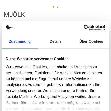
Zum
MJÖLK
Anfang
der
Art.-Nr.
AWS185-10
Bildergalerie
Duft Hafer & Milch & Honig
springen
Zustimmung
Details
Über Cookies
verfügbar
Diese Webseite verwendet Cookies
Stück
Wir verwenden Cookies, um Inhalte und Anzeigen zu
13,50 €
personalisieren, Funktionen für soziale Medien anbieten
zu können und die Zugriffe auf unsere Website zu
analysieren. Außerdem geben wir Informationen zu Ihrer
(
inkl. MwSt.
|
zzgl. MwSt.
)
Verwendung unserer Website an unsere Partner für
zzgl. MwSt., zzgl.
Versandkosten
soziale Medien, Werbung und Analysen weiter. Unsere
Partner führen diese Informationen möglicherweise mit
IN DEN WARENKORB
weiteren Daten zusammen, die Sie ihnen bereitgestellt