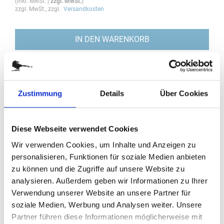
(
inkl. MwSt.
|
zzgl. MwSt.
)
zzgl. MwSt., zzgl.
Versandkosten
IN DEN WARENKORB
Bestellung / Angebot
Im nächsten Schritt haben Sie die Möglichkeit, eine Bestellung
Zustimmung
Details
Über Cookies
aufzugeben oder ein Angebot anzufragen.
BESTELLUNG / ANGEBOT
Diese Webseite verwendet Cookies
Wir verwenden Cookies, um Inhalte und Anzeigen zu
personalisieren, Funktionen für soziale Medien anbieten
DETAILS
zu können und die Zugriffe auf unsere Website zu
analysieren. Außerdem geben wir Informationen zu Ihrer
Verwendung unserer Website an unsere Partner für
K53593 Reno dunkelblau
soziale Medien, Werbung und Analysen weiter. Unsere
Partner führen diese Informationen möglicherweise mit