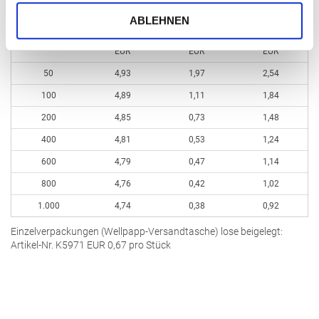
ohne Aufdruck
zzgl. Prägung
zzgl. Siebdruck-
ABLEHNEN
Bestellmenge ab
pro Stück
pro Stück
Digital pro Stück
EUR
EUR
EUR
50
4,93
1,97
2,54
100
4,89
1,11
1,84
200
4,85
0,73
1,48
400
4,81
0,53
1,24
600
4,79
0,47
1,14
800
4,76
0,42
1,02
1.000
4,74
0,38
0,92
Einzelverpackungen (Wellpapp-Versandtasche) lose beigelegt:
Artikel-Nr. K5971
EUR
0,67 pro Stück