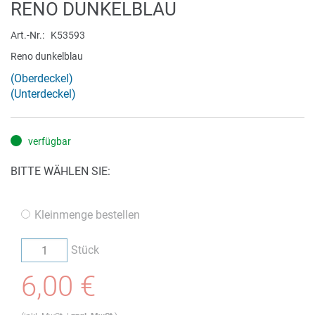
Zum
RENO DUNKELBLAU
Anfang
der
Art.-Nr.
K53593
Bildergalerie
Reno dunkelblau
springen
(Oberdeckel)
(Unterdeckel)
verfügbar
BITTE WÄHLEN SIE:
Kleinmenge bestellen
Stück
6,00 €