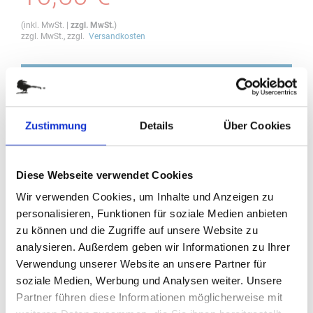
(
inkl. MwSt.
|
zzgl. MwSt.
)
zzgl. MwSt., zzgl.
Versandkosten
IN DEN WARENKORB
Bestellung / Angebot
Zustimmung
Details
Über Cookies
Im nächsten Schritt haben Sie die Möglichkeit, eine Bestellung
aufzugeben oder ein Angebot anzufragen.
Diese Webseite verwendet Cookies
Wir verwenden Cookies, um Inhalte und Anzeigen zu
BESTELLUNG / ANGEBOT
personalisieren, Funktionen für soziale Medien anbieten
zu können und die Zugriffe auf unsere Website zu
analysieren. Außerdem geben wir Informationen zu Ihrer
DETAILS
Verwendung unserer Website an unsere Partner für
soziale Medien, Werbung und Analysen weiter. Unsere
Partner führen diese Informationen möglicherweise mit
K53646 Romeo grün