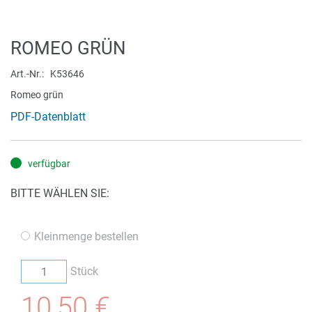
Zum
ROMEO GRÜN
Anfang
der
Art.-Nr.
K53646
Bildergalerie
Romeo grün
springen
PDF-Datenblatt
verfügbar
BITTE WÄHLEN SIE:
Kleinmenge bestellen
Stück
10,50 €