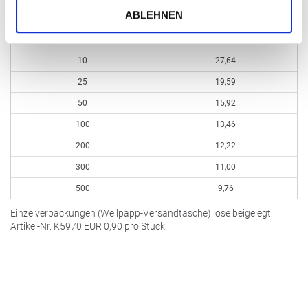
ABLEHNEN
Bestellmenge ab
inkl. Prägung pro Stück
EUR
10
27,64
25
19,59
50
15,92
100
13,46
200
12,22
300
11,00
500
9,76
Einzelverpackungen (Wellpapp-Versandtasche) lose beigelegt:
Artikel-Nr. K5970
EUR
0,90 pro Stück