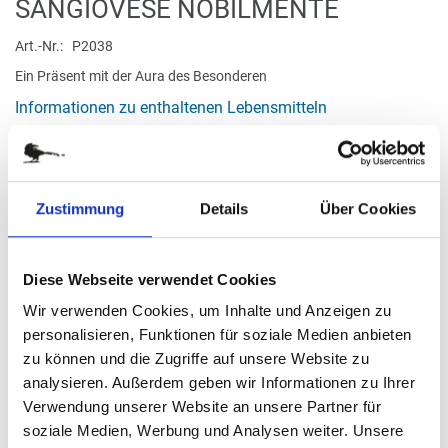
Zum
SANGIOVESE NOBILMENTE
Anfang
der
Art.-Nr.
P2038
Bildergalerie
Ein Präsent mit der Aura des Besonderen
springen
Informationen zu enthaltenen Lebensmitteln
verfügbar
Zustimmung
Details
Über Cookies
Stück
23,50 €
Diese Webseite verwendet Cookies
Wir verwenden Cookies, um Inhalte und Anzeigen zu
personalisieren, Funktionen für soziale Medien anbieten
(31,33 € / kg)
zu können und die Zugriffe auf unsere Website zu
(
inkl. MwSt.
|
zzgl. MwSt.
)
analysieren. Außerdem geben wir Informationen zu Ihrer
zzgl. MwSt., zzgl.
Versandkosten
Verwendung unserer Website an unsere Partner für
soziale Medien, Werbung und Analysen weiter. Unsere
IN DEN WARENKORB