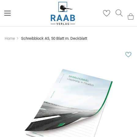
Such
Home
Schreibblock A5, 50 Blatt m. Deckblatt
Zum
Ende
der
Bildergalerie
springen