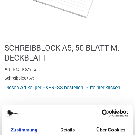
Zum
SCHREIBBLOCK A5, 50 BLATT M.
Anfang
DECKBLATT
der
Bildergalerie
Art.-Nr.
K57912
springen
Schreibblock A5
Diesen Artikel per EXPRESS bestellen. Bitte hier klicken.
verfügbar
Bestellung / Angebot
Zustimmung
Details
Über Cookies