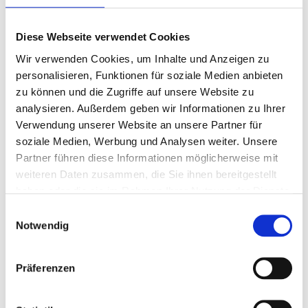
Im nächsten Schritt haben Sie die Möglichkeit, eine Bestellung
aufzugeben oder ein Angebot anzufragen.
Diese Webseite verwendet Cookies
BESTELLUNG / ANGEBOT
Wir verwenden Cookies, um Inhalte und Anzeigen zu
personalisieren, Funktionen für soziale Medien anbieten
zu können und die Zugriffe auf unsere Website zu
analysieren. Außerdem geben wir Informationen zu Ihrer
DETAILS
Verwendung unserer Website an unsere Partner für
soziale Medien, Werbung und Analysen weiter. Unsere
K57912 Schreibblock A5, 50 Blatt m. Deckblatt
Partner führen diese Informationen möglicherweise mit
weiteren Daten zusammen, die Sie ihnen bereitgestellt
haben oder die sie im Rahmen Ihrer Nutzung der Dienste
Papier 80 g /m², Unterlage 500 g /m², Deckblatt 220 g
gesammelt haben.
Einwilligungsauswahl
/m²
Notwendig
am Kopf geleimt
Bestellmengen müssen den Preisstaffeln entsprechen,
Zwischenmengen sind nicht möglich.
Präferenzen
Format 14,8 × 21,0 cm