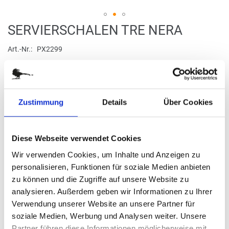
Zum
SERVIERSCHALEN TRE NERA
Anfang
der
Art.-Nr.
PX2299
Bildergalerie
Snacks und Fingerfood appetitlich präsentieren
springen
verfügbar
Zustimmung
Details
Über Cookies
Stück
Diese Webseite verwendet Cookies
16,95 €
Wir verwenden Cookies, um Inhalte und Anzeigen zu
personalisieren, Funktionen für soziale Medien anbieten
zu können und die Zugriffe auf unsere Website zu
(
inkl. MwSt.
|
zzgl. MwSt.
)
zzgl. MwSt., zzgl.
Versandkosten
analysieren. Außerdem geben wir Informationen zu Ihrer
Verwendung unserer Website an unsere Partner für
IN DEN WARENKORB
soziale Medien, Werbung und Analysen weiter. Unsere
Partner führen diese Informationen möglicherweise mit