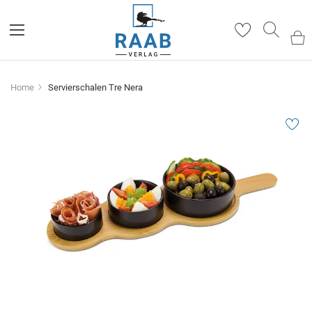
Such
Home
Servierschalen Tre Nera
Zum
Ende
der
Bildergalerie
springen