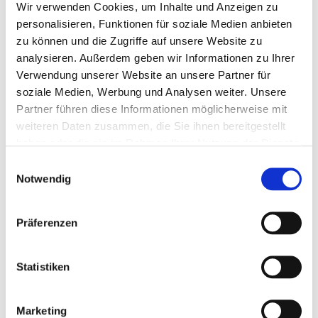
Wir verwenden Cookies, um Inhalte und Anzeigen zu
personalisieren, Funktionen für soziale Medien anbieten
zu können und die Zugriffe auf unsere Website zu
K53800 Spiralblock A5
analysieren. Außerdem geben wir Informationen zu Ihrer
Verwendung unserer Website an unsere Partner für
Umfang 50 Blatt
soziale Medien, Werbung und Analysen weiter. Unsere
Notizseiten mit Winkelkaro
Partner führen diese Informationen möglicherweise mit
weiteren Daten zusammen, die Sie ihnen bereitgestellt
Mikroperforation
haben oder die sie im Rahmen Ihrer Nutzung der Dienste
Papier 80 g /m², Unterlage 345 g /m², Deckblatt 170 g
gesammelt haben.
/m²
Einwilligungsauswahl
Notwendig
Wire-O-Bindung weiß
Format 14,8 × 21,0 cm inkl. 1,5 cm Perforationsrand links
Präferenzen
Werbefläche Gesamtformat Deckblatt
Ihr Werbeaufdruck erfolgt in 4c-Digital.
Übernahme vorhandene Datei 1:1, pro Datei
EUR
19,90
Statistiken
Übernahme neu gelieferte, Datei 1:1, pro Datei
EUR
29,90
Satzkosten, pauschal
EUR
15,00
Bearbeitung / Retusche nach Aufwand
Marketing