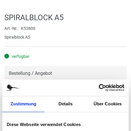
Zum
SPIRALBLOCK A5
Anfang
der
Art.-Nr.
K53800
Bildergalerie
Spiralblock A5
springen
verfügbar
Bestellung / Angebot
Im nächsten Schritt haben Sie die Möglichkeit, eine Bestellung
aufzugeben oder ein Angebot anzufragen.
Zustimmung
Details
Über Cookies
BESTELLUNG / ANGEBOT
Diese Webseite verwendet Cookies
DETAILS