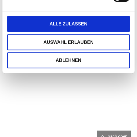
Bestellmenge ab
inkl. Aufdruck A5 pro Stück
EUR
100
4,10
ALLE ZULASSEN
200
3,59
300
3,42
AUSWAHL ERLAUBEN
500
3,05
1000
2,85
ABLEHNEN
2000
2,80
nach oben