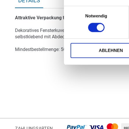
DETAILS
Einwilligungsauswahl
Notwendig
Attraktive Verpackung für Ihren Brief
Dekoratives Fensterkuvert im DIN-lang-Format (22,0 x 1
selbstklebend mit Abdeckstreifen, grauer Flächeninnend
Mindestbestellmenge: 50 Kuverts pro Design
ABLEHNEN
ZAHLUNGSARTEN