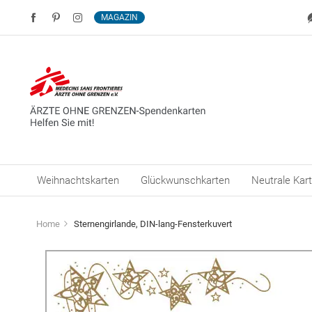
MAGAZIN
Weihnachtskarten
Glückwunschkarten
Neutrale Kar
Home
Sternengirlande, DIN-lang-Fensterkuvert
Zum
Ende
der
Bildergalerie