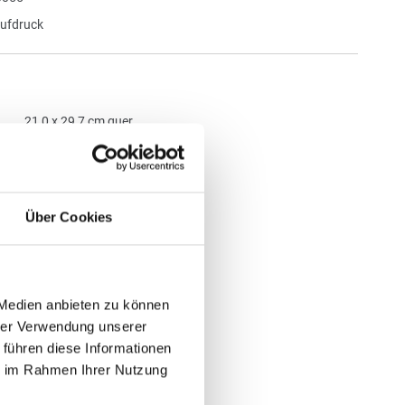
aufdruck
21,0 x 29,7 cm quer
tück
enge 1 Stück pro Motiv
 €
Über Cookies
gl. MwSt.
)
gl.
Versandkosten
 Medien anbieten zu können
hrer Verwendung unserer
N WARENKORB
 führen diese Informationen
ie im Rahmen Ihrer Nutzung