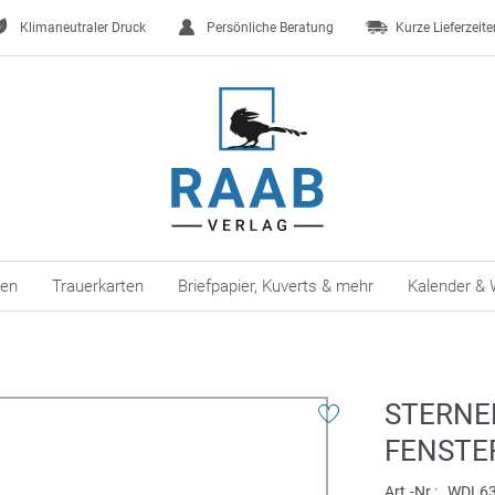
Klimaneutraler Druck
Persönliche Beratung
Kurze Lieferzeite
ten
Trauerkarten
Briefpapier, Kuverts & mehr
Kalender & 
STERNE
FENSTE
Art.-Nr.
WDL63