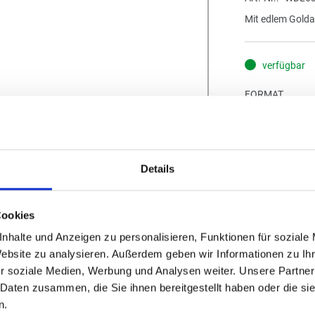
Mit edlem Gold
verfügbar
FORMAT
S
Mindestbestellm
0,27
Details
(
inkl. MwSt.
|
zz
Cookies
zzgl. MwSt., zz
nhalte und Anzeigen zu personalisieren, Funktionen für soziale
Website zu analysieren. Außerdem geben wir Informationen zu I
IN DE
r soziale Medien, Werbung und Analysen weiter. Unsere Partner
 Daten zusammen, die Sie ihnen bereitgestellt haben oder die s
n.