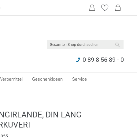
n
SUCHE
0 89 8 56 89 - 0
Werbemittel
Geschenkideen
Service
NGIRLANDE, DIN-LANG-
RKUVERT
055