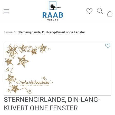
Such
Home
Sternengirlande, DIN-lang-Kuvert ohne Fenster
Zum
Ende
der
Bildergalerie
springen
Zum
STERNENGIRLANDE, DIN-LANG-
Anfang
KUVERT OHNE FENSTER
der
Bildergalerie