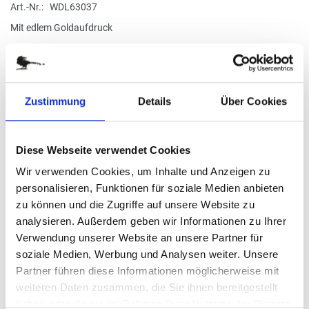
Art.-Nr.
WDL63037
springen
Mit edlem Goldaufdruck
verfügbar
Zustimmung
Details
Über Cookies
FORMAT
21,0 x 29,7 cm quer
Stück
Diese Webseite verwendet Cookies
Mindestbestellmenge 1 Stück pro Motiv
Wir verwenden Cookies, um Inhalte und Anzeigen zu
0,27 €
personalisieren, Funktionen für soziale Medien anbieten
zu können und die Zugriffe auf unsere Website zu
(
inkl. MwSt.
|
zzgl. MwSt.
)
analysieren. Außerdem geben wir Informationen zu Ihrer
zzgl. MwSt., zzgl.
Versandkosten
Verwendung unserer Website an unsere Partner für
soziale Medien, Werbung und Analysen weiter. Unsere
IN DEN WARENKORB
Partner führen diese Informationen möglicherweise mit
weiteren Daten zusammen, die Sie ihnen bereitgestellt
haben oder die sie im Rahmen Ihrer Nutzung der Dienste