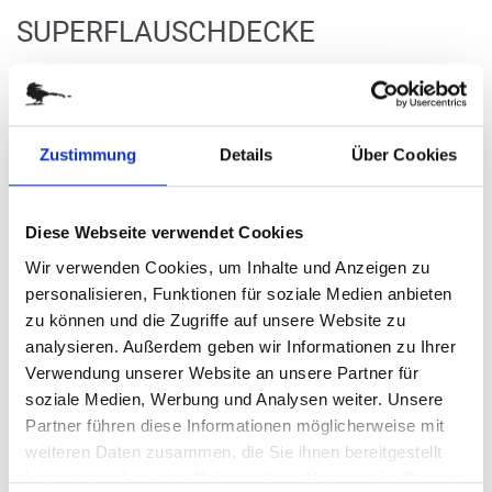
Zum
SUPERFLAUSCHDECKE
Anfang
der
Art.-Nr.
AFD73-18
Bildergalerie
Ein Hauch von Luxus
springen
Zustimmung
Details
Über Cookies
verfügbar
Diese Webseite verwendet Cookies
Stück
Wir verwenden Cookies, um Inhalte und Anzeigen zu
23,30 €
personalisieren, Funktionen für soziale Medien anbieten
zu können und die Zugriffe auf unsere Website zu
analysieren. Außerdem geben wir Informationen zu Ihrer
(
inkl. MwSt.
|
zzgl. MwSt.
)
zzgl. MwSt., zzgl.
Versandkosten
Verwendung unserer Website an unsere Partner für
soziale Medien, Werbung und Analysen weiter. Unsere
Partner führen diese Informationen möglicherweise mit
IN DEN WARENKORB
weiteren Daten zusammen, die Sie ihnen bereitgestellt
haben oder die sie im Rahmen Ihrer Nutzung der Dienste