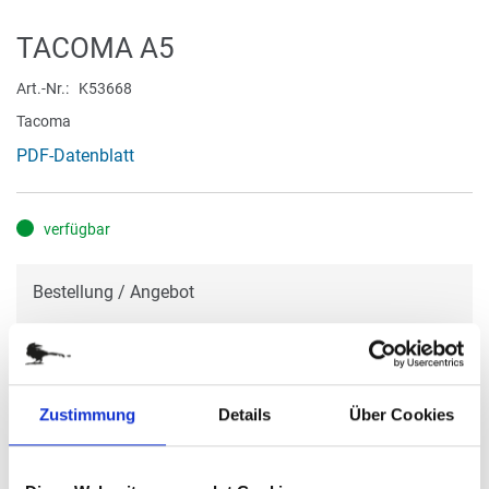
Zum
TACOMA A5
Anfang
der
Art.-Nr.
K53668
Bildergalerie
Tacoma
springen
PDF-Datenblatt
verfügbar
Bestellung / Angebot
Im nächsten Schritt haben Sie die Möglichkeit, eine Bestellung
aufzugeben oder ein Angebot anzufragen.
Zustimmung
Details
Über Cookies
BESTELLUNG / ANGEBOT