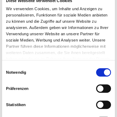
Diese Webseite verwendet Cookies
DETAILS
Wir verwenden Cookies, um Inhalte und Anzeigen zu
personalisieren, Funktionen für soziale Medien anbieten
K53668 Tacoma A5
zu können und die Zugriffe auf unsere Website zu
analysieren. Außerdem geben wir Informationen zu Ihrer
Verwendung unserer Website an unsere Partner für
Notizbuch 96 Seiten
soziale Medien, Werbung und Analysen weiter. Unsere
Cremefarbene Notizseiten mit Winkelkaro
Partner führen diese Informationen möglicherweise mit
Mikroperforation
weiteren Daten zusammen, die Sie ihnen bereitgestellt
haben oder die sie im Rahmen Ihrer Nutzung der Dienste
Flexibler Umschlag in naturbraun
gesammelt haben.
Einwilligungsauswahl
Blattformat 14,8 × 21,0 cm
Notwendig
Ihre Werbung wird auf den Einband geprägt (schwarz)
Prägestempel (bis 10,0 × 5,0 cm)
EUR
39,80
Übernahme vorhandene Datei 1:1, pro Datei
EUR
19,90
Präferenzen
Übernahme neu gelieferte, Datei 1:1, pro Datei
EUR
29,90
Satzkosten, pauschal
EUR
15,00
Bearbeitung / Retusche nach Aufwand
Statistiken
Bestellmenge ab
inkl. Prägung pro Stück