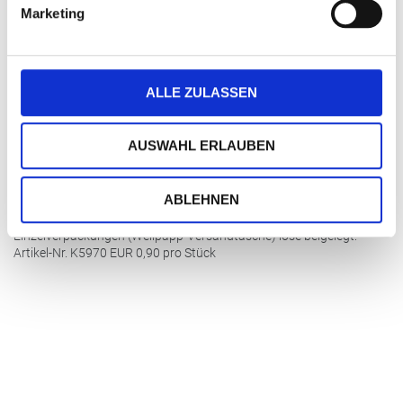
EUR
Marketing
50
4,57
100
3,25
ALLE ZULASSEN
200
2,69
300
2,41
AUSWAHL ERLAUBEN
500
2,18
1.000
1,94
ABLEHNEN
2.000
1,80
Einzelverpackungen (Wellpapp-Versandtasche) lose beigelegt:
Artikel-Nr. K5970
EUR
0,90 pro Stück