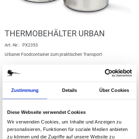
Zum
THERMOBEHÄLTER URBAN
Anfang
der
Art.-Nr.
PX2353
Bildergalerie
Urbaner Foodcontainer zum praktischen Transport
springen
verfügbar
Zustimmung
Details
Über Cookies
Stück
14,95 €
Diese Webseite verwendet Cookies
Wir verwenden Cookies, um Inhalte und Anzeigen zu
(
inkl. MwSt.
|
zzgl. MwSt.
)
zzgl. MwSt., zzgl.
Versandkosten
personalisieren, Funktionen für soziale Medien anbieten
zu können und die Zugriffe auf unsere Website zu