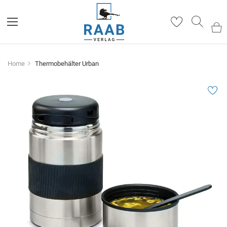
Such
Home
Thermobehälter Urban
Zum
Ende
der
Bildergalerie
springen