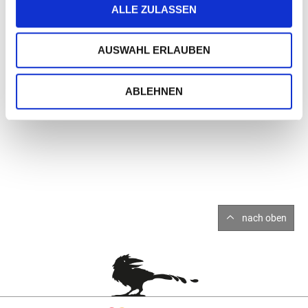
ALLE ZULASSEN
Maße : 10 x 10 x 18. cm. Gewicht ca. 0,82 kg
AUSWAHL ERLAUBEN
ABLEHNEN
nach oben