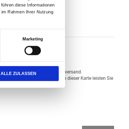
 führen diese Informationen
ie im Rahmen Ihrer Nutzung
Marketing
unter 20 g - für günstigen Briefversand.
ALLE ZULASSEN
 Druckprozess". Mit dem Erwerb dieser Karte leisten Sie