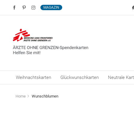
MAGAZIN
Weihnachtskarten
Glückwunschkarten
Neutrale Kar
Home
Wunschblumen
Zum
Ende
der
Bildergalerie