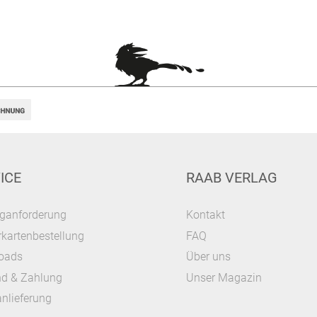
ICE
RAAB VERLAG
ganforderung
Kontakt
kartenbestellung
FAQ
oads
Über uns
nd & Zahlung
Unser Magazin
nlieferung