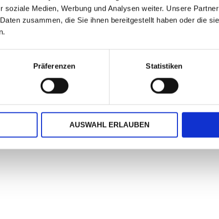
r soziale Medien, Werbung und Analysen weiter. Unsere Partner
 Daten zusammen, die Sie ihnen bereitgestellt haben oder die s
n.
Präferenzen
Statistiken
m Kuvert geliefert.
2,0 cm auf 250 g/qm-Papier; Karte und Kuvert wiegen zusammen 
AUSWAHL ERLAUBEN
Verlag praktiziert Umweltschutz nach dem Modell "ClimatePartner