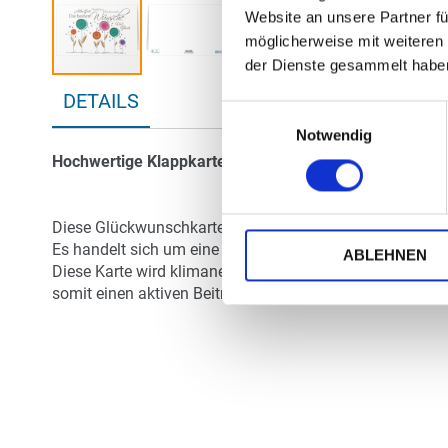
Website an unsere Partner fü
möglicherweise mit weiteren
der Dienste gesammelt habe
Zum
DETAILS
Anfang
Einwilligungsauswahl
der
Notwendig
Bildergalerie
Hochwertige Klappkarte
springen
Diese Glückwunschkarte wird inkl. weißem nassklebende
Es handelt sich um eine Doppelkarte im Format 19,0 x 1
ABLEHNEN
Diese Karte wird klimaneutral gefertigt. Denn der RAAB-
somit einen aktiven Beitrag zum Umweltschutz.