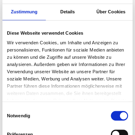
Sie haben besondere Wünsche und eigene Ideen zur
Zustimmung
Details
Über Cookies
Kartengestaltung? Sie wollen Ihre Karten nicht online,
sondern lieber von unserer Grafikabteilung gestalten
lassen? Wir freuen uns auf Ihre Ideen und finden
Diese Webseite verwendet Cookies
gemeinsam mit Ihnen eine Lösung, um Ihre Wünsche
umzusetzen. Auch bei der Papierauswahl beraten wir Sie
Wir verwenden Cookies, um Inhalte und Anzeigen zu
gerne –
sprechen Sie uns einfach darauf an!
personalisieren, Funktionen für soziale Medien anbieten
Übrigens bieten wir auch
Katalog-
und
Musterbestellung
an
zu können und die Zugriffe auf unsere Website zu
– Sie können also Ihre Kartenfavoriten in Ruhe auswählen.
analysieren. Außerdem geben wir Informationen zu Ihrer
Verwendung unserer Website an unsere Partner für
soziale Medien, Werbung und Analysen weiter. Unsere
Partner führen diese Informationen möglicherweise mit
weiteren Daten zusammen, die Sie ihnen bereitgestellt
haben oder die sie im Rahmen Ihrer Nutzung der Dienste
gesammelt haben.
Einwilligungsauswahl
Notwendig
Präferenzen