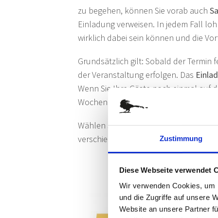
zu begehen, können Sie vorab auch
Sa
Einladung verweisen. In jedem Fall loh
wirklich dabei sein können und die Vo
Grundsätzlich gilt: Sobald der Termin 
der Veranstaltung erfolgen. Das
Einla
Wenn Sie Ihre Gäste noch einmal auf 
Wochen vor dem Event eine Erinnerung
Wählen Sie für Ihr Firmen-Event ein e
verschiedenen Formaten können Sie mit
Zustimmung
BLANKOKARTE GELB
Diese Webseite verwendet 
Wir verwenden Cookies, um I
und die Zugriffe auf unsere 
Website an unsere Partner fü