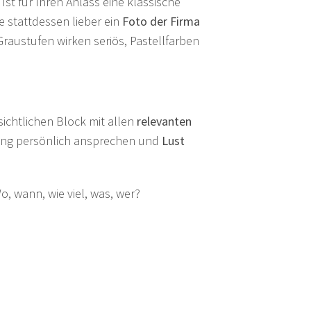
. Ist für Ihren Anlass eine klassische
e stattdessen lieber ein
Foto der Firma
raustufen wirken seriös, Pastellfarben
sichtlichen Block mit allen
relevanten
dung persönlich ansprechen und
Lust
, wann, wie viel, was, wer?