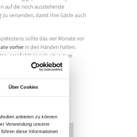
en auf die noch ausstehende
ig zu versenden, damit Ihre Gäste auch
Spätestens sollte das vier Monate vor
ate vorher
in den Händen halten.
, empfiehlt es sich, etwa zwei
. Unsere
Blankokarten
in
Über Cookies
BLANKOKARTE HOCH
 Medien anbieten zu können
hrer Verwendung unserer
 führen diese Informationen