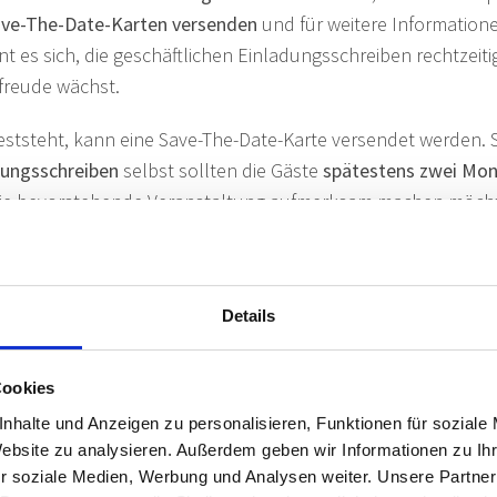
ve-The-Date-Karten versenden
und für weitere Information
nt es sich, die geschäftlichen Einladungsschreiben rechtzeit
rfreude wächst.
feststeht, kann eine Save-The-Date-Karte versendet werden. 
dungsschreiben
selbst sollten die Gäste
spätestens zwei Mon
die bevorstehende Veranstaltung aufmerksam machen möchten
 zu verschicken.
inheitliches Design für Einladung, Tischkarten und Programm
 dem Kartenkonfigurator individuell gestalten.
Details
BLANKOKARTE QUER
Cookies
nhalte und Anzeigen zu personalisieren, Funktionen für soziale
Website zu analysieren. Außerdem geben wir Informationen zu I
r soziale Medien, Werbung und Analysen weiter. Unsere Partner