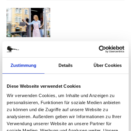
EINLADUNG ZUR
19. März 2025
GESCHÄFTSERÖFFNUNG:
SCHÖNE BEISPIELE FÜR EINE PERFEKTE
Zustimmung
Details
Über Cookies
EINLADUNG
Eine Einladung zur Geschäftseröffnung ist ein
Diese Webseite verwendet Cookies
wichtiger Bestandteil einer erfolgreichen
Wir verwenden Cookies, um Inhalte und Anzeigen zu
Eröffnungsfeier. Am Tag der Eröffnung feiert man mit
personalisieren, Funktionen für soziale Medien anbieten
Gästen all die Mühen, die man sich vorab bei der
zu können und die Zugriffe auf unsere Website zu
Realisierung der selbständigen Existenz, einer
analysieren. Außerdem geben wir Informationen zu Ihrer
Neugestaltung des Geschäfts oder auch eines
Verwendung unserer Website an unsere Partner für
soziale Medien, Werbung und Analysen weiter. Unsere