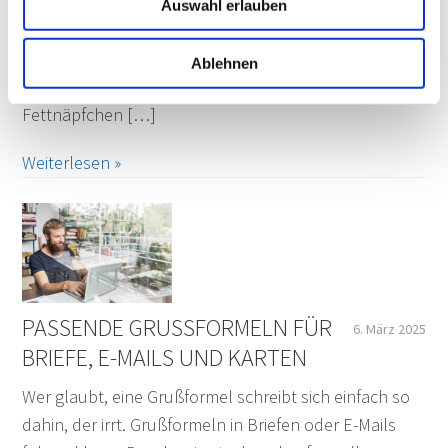
Geburtstagsgrüßen für Mitarbeiter und Kollegen
Auswahl erlauben
treffen Sie garantiert den richtigen Ton – ob herzlich,
professionell oder lustig. Erfahren Sie außerdem,
Ablehnen
worauf es bei der Gratulation ankommt und welche
Fettnäpfchen […]
Weiterlesen »
PASSENDE GRUSSFORMELN FÜR B
6. März 2025
RIEFE, E-MAILS UND KARTEN
Wer glaubt, eine Grußformel schreibt sich einfach so
dahin, der irrt. Grußformeln in Briefen oder E-Mails