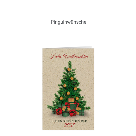
Pinguinwünsche
Art.-Nr.: WGS18700
Verfügbar
Zum Merkzettel hinzufügen
Ohne / Mit Inneneindruck möglich