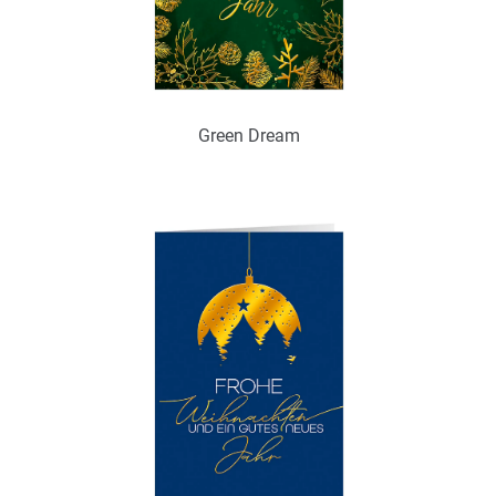
Green Dream
Art.-Nr.: WPS25385
Verfügbar
Zum Merkzettel hinzufügen
Ohne / Mit Inneneindruck möglich