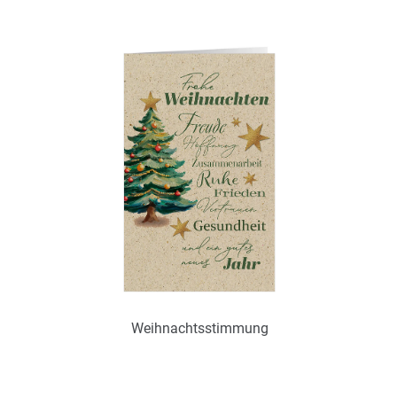
Art.-Nr.: WGS25383
Verfügbar
Zum Merkzettel hinzufügen
Ohne / Mit Inneneindruck möglich
Weihnachtsstimmung
Art.-Nr.: WGS25384