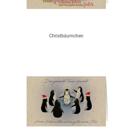
Christbäumchen
Art.-Nr.: WGS18699
Verfügbar
Zum Merkzettel hinzufügen
Ohne / Mit Inneneindruck möglich