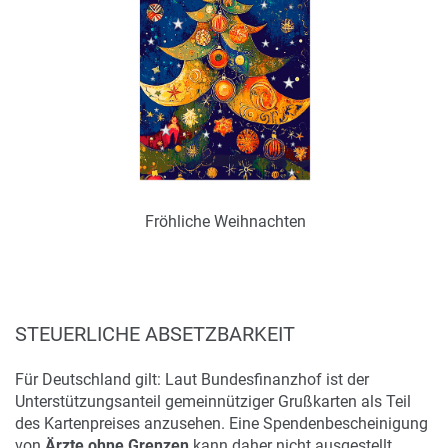
Zum Merkzettel hinzufügen
Ohne / Mit Inneneindruck möglich
Fröhliche Weihnachten
Art.-Nr.: WS25389
Verfügbar
STEUERLICHE ABSETZBARKEIT
Für Deutschland gilt: Laut Bundesfinanzhof ist der
Unterstützungsanteil gemeinnütziger Grußkarten als Teil
Zum Merkzettel hinzufügen
des Kartenpreises anzusehen. Eine Spendenbescheinigung
von
Ärzte ohne Grenzen
kann daher nicht ausgestellt