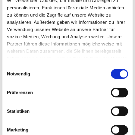
Wir verwenden Cookies, um Inhalte und Anzeigen zu
Goldene Weihnacht
personalisieren, Funktionen für soziale Medien anbieten
zu können und die Zugriffe auf unsere Website zu
analysieren. Außerdem geben wir Informationen zu Ihrer
Art.-Nr.: WPS25387
Verwendung unserer Website an unsere Partner für
Verfügbar
soziale Medien, Werbung und Analysen weiter. Unsere
Partner führen diese Informationen möglicherweise mit
weiteren Daten zusammen, die Sie ihnen bereitgestellt
haben oder die sie im Rahmen Ihrer Nutzung der Dienste
gesammelt haben.
Zum Merkzettel hinzufügen
Einwilligungsauswahl
Notwendig
Ohne / Mit Inneneindruck möglich
Präferenzen
Statistiken
X-Mas Impression
Marketing