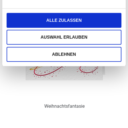
Art.-Nr.: WPS18705
Verfügbar
ALLE ZULASSEN
AUSWAHL ERLAUBEN
Zum Merkzettel hinzufügen
ABLEHNEN
Ohne / Mit Inneneindruck möglich
Weihnachtsfantasie
Art.-Nr.: WPS18706