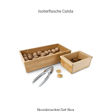
Isolierflasche Calida
Art.-Nr.: PX2261
Verfügbar
Zum Merkzettel hinzufügen
Nussknacker-Set Nux