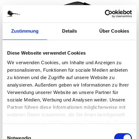
Zustimmung
Details
Über Cookies
Diese Webseite verwendet Cookies
Wir verwenden Cookies, um Inhalte und Anzeigen zu
personalisieren, Funktionen für soziale Medien anbieten
Lunchbox Quadra
zu können und die Zugriffe auf unsere Website zu
analysieren. Außerdem geben wir Informationen zu Ihrer
Verwendung unserer Website an unsere Partner für
Art.-Nr.: PX2268
soziale Medien, Werbung und Analysen weiter. Unsere
Verfügbar
Partner führen diese Informationen möglicherweise mit
weiteren Daten zusammen, die Sie ihnen bereitgestellt
Zum Merkzettel hinzufügen
haben oder die sie im Rahmen Ihrer Nutzung der Dienste
gesammelt haben.
Einwilligungsauswahl
Notwendig