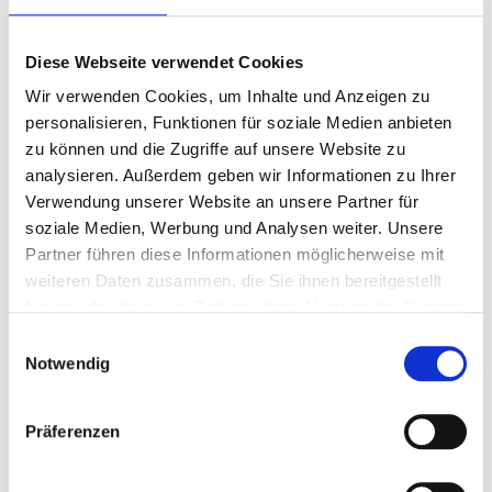
Art.-Nr.: K53002
Diese Webseite verwendet Cookies
Verfügbar
Wir verwenden Cookies, um Inhalte und Anzeigen zu
personalisieren, Funktionen für soziale Medien anbieten
Zum Merkzettel hinzufügen
zu können und die Zugriffe auf unsere Website zu
analysieren. Außerdem geben wir Informationen zu Ihrer
Verwendung unserer Website an unsere Partner für
soziale Medien, Werbung und Analysen weiter. Unsere
Partner führen diese Informationen möglicherweise mit
weiteren Daten zusammen, die Sie ihnen bereitgestellt
haben oder die sie im Rahmen Ihrer Nutzung der Dienste
gesammelt haben.
Einwilligungsauswahl
Notwendig
Saturn hellgrau
Präferenzen