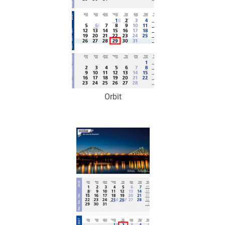
Orbit
Art.-Nr.: K53062
Verfügbar
Zum Merkzettel hinzufügen