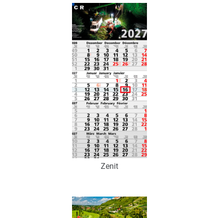
Art.-Nr.: K53082
Verfügbar
Zum Merkzettel hinzufügen
Zenit
Art.-Nr.: K53074
Verfügbar