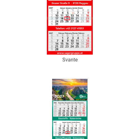
Svante
Art.-Nr.: K53187
Verfügbar
Zum Merkzettel hinzufügen