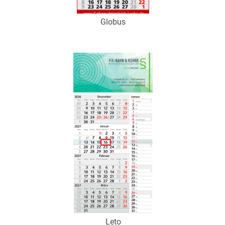
Globus
Art.-Nr.: K53114
Verfügbar
Zum Merkzettel hinzufügen
Leto