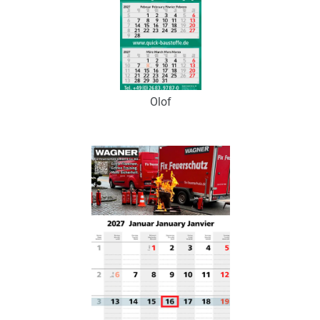
Olof
Art.-Nr.: K53188
Verfügbar
Zum Merkzettel hinzufügen