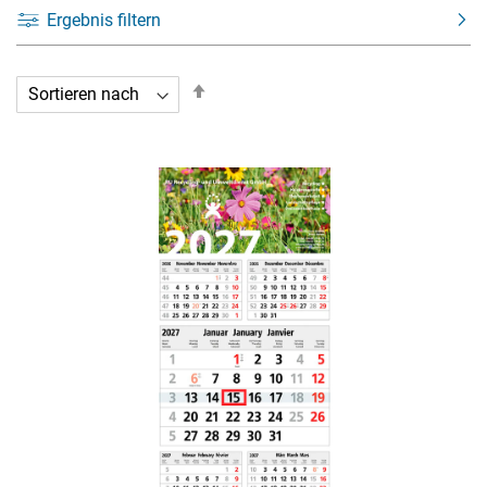
Ergebnis filtern
In
absteigender
Reihenfolge