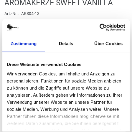
Zum
AROMAKERZE SWEET VANILLA
Anfang
der
Art.-Nr.
ARS04-13
Bildergalerie
Ein echter Klassiker
springen
verfügbar
Zustimmung
Details
Über Cookies
Stück
Diese Webseite verwendet Cookies
5,95 €
Wir verwenden Cookies, um Inhalte und Anzeigen zu
personalisieren, Funktionen für soziale Medien anbieten
zu können und die Zugriffe auf unsere Website zu
(37,19 € / kg)
analysieren. Außerdem geben wir Informationen zu Ihrer
(
inkl. MwSt.
|
zzgl. MwSt.
)
Verwendung unserer Website an unsere Partner für
zzgl. MwSt., zzgl.
Versandkosten
soziale Medien, Werbung und Analysen weiter. Unsere
Partner führen diese Informationen möglicherweise mit
IN DEN WARENKORB
weiteren Daten zusammen, die Sie ihnen bereitgestellt
haben oder die sie im Rahmen Ihrer Nutzung der Dienste