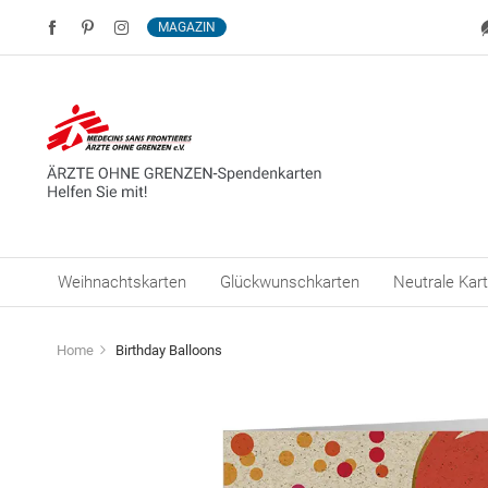
MAGAZIN
Weihnachtskarten
Glückwunschkarten
Neutrale Kar
Home
Birthday Balloons
Zum
Ende
der
Bildergalerie