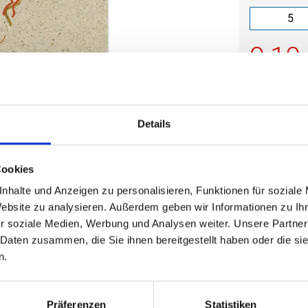
Die Mindestb
9,10
(
inkl. MwSt.
|
zz
Staffelpreise a
zzgl. MwSt., zz
Details
Cookies
nhalte und Anzeigen zu personalisieren, Funktionen für soziale
Mit Eind
Website zu analysieren. Außerdem geben wir Informationen zu I
r soziale Medien, Werbung und Analysen weiter. Unsere Partner
 Daten zusammen, die Sie ihnen bereitgestellt haben oder die s
n.
Die Mindestb
12,7
Präferenzen
Statistiken