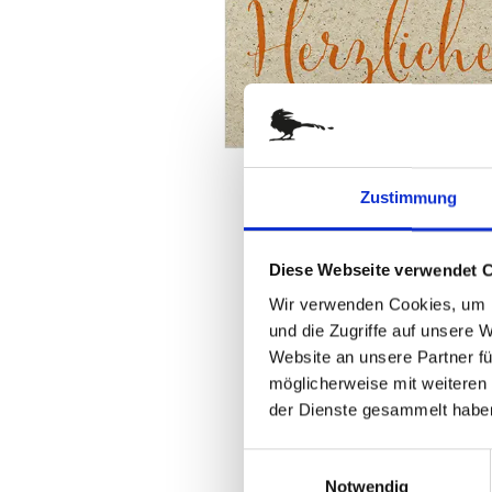
Zum
Zustimmung
Anfang
der
Bildergalerie
Diese Webseite verwendet 
springen
Wir verwenden Cookies, um I
und die Zugriffe auf unsere 
Website an unsere Partner fü
möglicherweise mit weiteren
der Dienste gesammelt habe
Einwilligungsauswahl
Notwendig