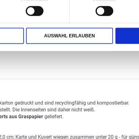
(
inkl. MwSt.
|
zz
Staffelpreise a
zzgl. MwSt., zz
AUSWAHL ERLAUBEN
arton gedruckt und sind recyclingfähig und kompostierbar.
ellt. Die Innenseiten sind daher nicht weiß.
erts aus Graspapier
geliefert.
2,0 cm; Karte und Kuvert wiegen zusammen unter 20 g - für güns