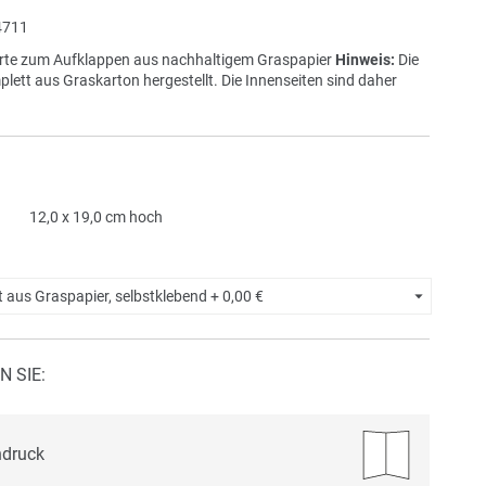
711
te zum Aufklappen aus nachhaltigem Graspapier
Hinweis:
Die
lett aus Graskarton hergestellt. Die Innenseiten sind daher
12,0 x 19,0 cm hoch
t aus Graspapier, selbstklebend +
0,00 €
N SIE:
ndruck