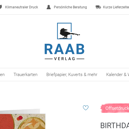
Klimaneutraler Druck
Persönliche Beratung
Kurze Lieferzeite
ten
Trauerkarten
Briefpapier, Kuverts & mehr
Kalender & 
BIRTHD