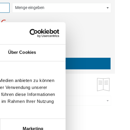
Menge eingeben
estellmenge dieses Artikels ist 5.
 €
gl. MwSt.
)
b
0,71 €
|
gl.
Versandkosten
Über Cookies
IN DEN WARENKORB
 Medien anbieten zu können
ruck
hrer Verwendung unserer
 führen diese Informationen
Menge eingeben
ie im Rahmen Ihrer Nutzung
estellmenge dieses Artikels ist 5.
0 €
Marketing