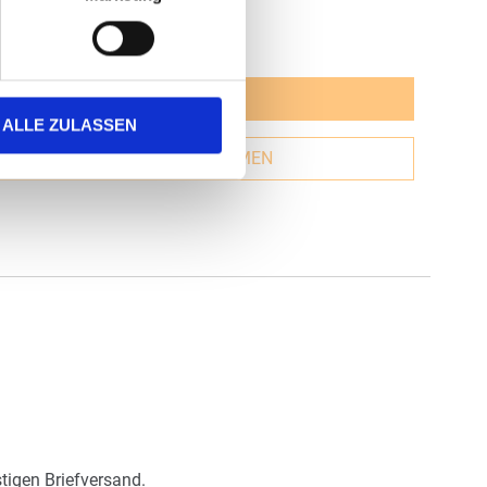
gl. MwSt.
)
b
0,85 €
|
gl.
Versandkosten
JETZT GESTALTEN
ALLE ZULASSEN
GESTALTUNG ÜBERNEHMEN
tigen Briefversand.