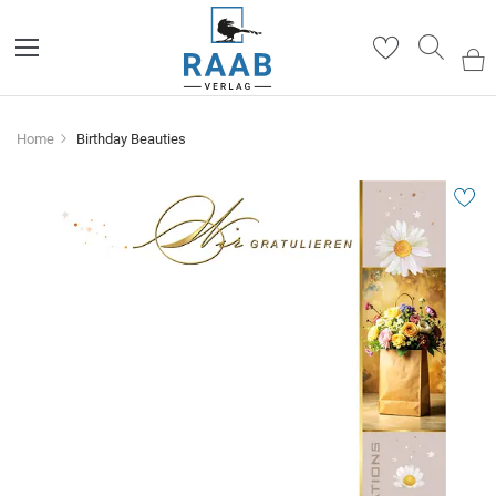
Such
Home
Birthday Beauties
Zum
Ende
der
Bildergalerie
springen