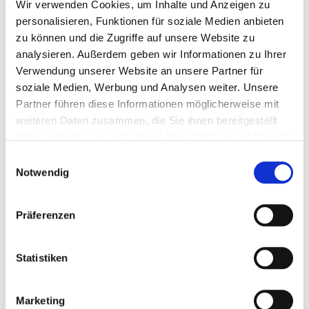
Wir verwenden Cookies, um Inhalte und Anzeigen zu
personalisieren, Funktionen für soziale Medien anbieten
FORMAT
21,0 x 29,7 cm hoch
zu können und die Zugriffe auf unsere Website zu
analysieren. Außerdem geben wir Informationen zu Ihrer
Menge eingeben
Verwendung unserer Website an unsere Partner für
soziale Medien, Werbung und Analysen weiter. Unsere
0,36 €
Partner führen diese Informationen möglicherweise mit
weiteren Daten zusammen, die Sie ihnen bereitgestellt
(
inkl. MwSt.
|
zzgl. MwSt.
)
haben oder die sie im Rahmen Ihrer Nutzung der Dienste
zzgl. MwSt., zzgl.
Versandkosten
gesammelt haben.
Einwilligungsauswahl
Notwendig
IN DEN WARENKORB
Präferenzen
DETAILS
Statistiken
Briefpapier mit Ihrem persönlichen Text
- handschriftlich
oder am Computer gestaltet - ein besonders
Marketing
kostengünstiger Gruß an Ihre Freunde und