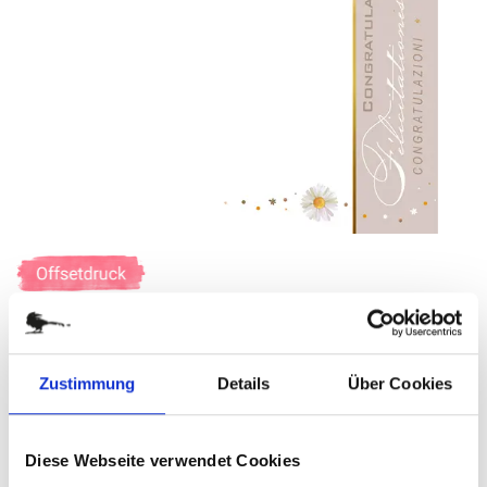
Zum
Anfang
der
BIRTHDAY BEAUTIES
Bildergalerie
springen
Art.-Nr.
G39024
Zustimmung
Details
Über Cookies
Format: DIN A4
Diese Webseite verwendet Cookies
verfügbar