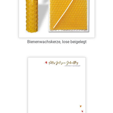
Bienenwachskerze, lose beigelegt
Art.-Nr.: W4305-D
Verfügbar
Zum Merkzettel hinzufügen