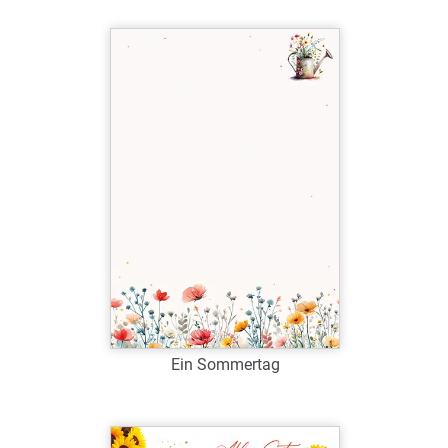
Art.-Nr.: G38996
Verfügbar
Zum Merkzettel hinzufügen
Ein Sommertag
Art.-Nr.: G38848