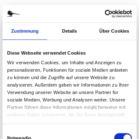
Art.-Nr.: 63023
Verfügbar
Zum Merkzettel hinzufügen
Zustimmung
Details
Über Cookies
Diese Webseite verwendet Cookies
Wir verwenden Cookies, um Inhalte und Anzeigen zu
personalisieren, Funktionen für soziale Medien anbieten
zu können und die Zugriffe auf unsere Website zu
analysieren. Außerdem geben wir Informationen zu Ihrer
Verwendung unserer Website an unsere Partner für
soziale Medien, Werbung und Analysen weiter. Unsere
Partner führen diese Informationen möglicherweise mit
DIN-lang-Kuvert ohne Fenster, Grün
weiteren Daten zusammen, die Sie ihnen bereitgestellt
haben oder die sie im Rahmen Ihrer Nutzung der Dienste
gesammelt haben.
Art.-Nr.: 63016
Einwilligungsauswahl
Notwendig