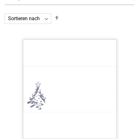
In
absteigender
Reihenfolge