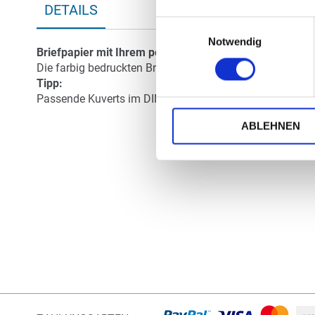
DETAILS
Anfang
Einwilligungsauswahl
der
Bildergalerie
Notwendig
Briefpapier mit Ihrem persönlichen Text
- handschriftli
springen
Die farbig bedruckten Briefbögen werden aus hochwertige
Tipp:
Passende Kuverts im DIN-lang-Format finden Sie in unsere
ABLEHNEN