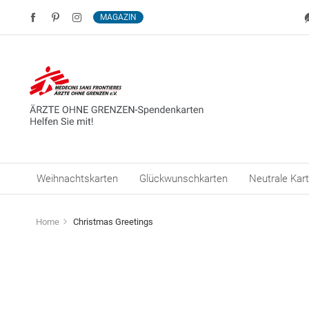
MAGAZIN
Weihnachtskarten
Glückwunschkarten
Neutrale Kar
Home
Christmas Greetings
Zum
Ende
der
Bildergalerie