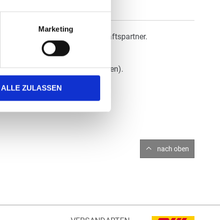
Marketing
Gruß an Ihre Freunde und Geschäftspartner.
für jeden Druckertyp geeignet.
ür Briefpapier und DIN-lang-Karten).
ALLE ZULASSEN
nach oben