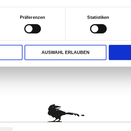
Präferenzen
Statistiken
ch oder am Computer gestaltet - ein besonders kostengünstiger 
m, chlorfrei gebleichtem 120 g/qm-Papier hergestellt und sind 
r Rubrik "Briefpapier, Kuverts & mehr" (Kuverts - Weihnachten f
AUSWAHL ERLAUBEN