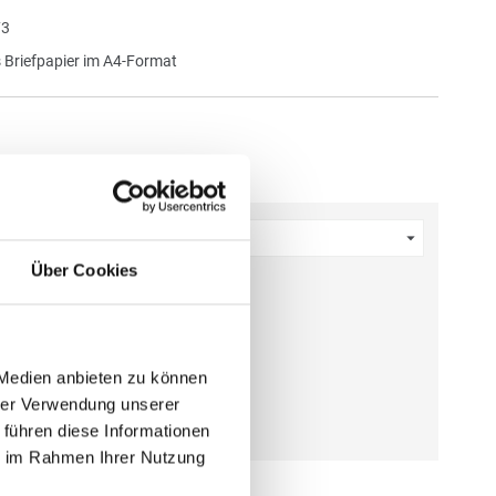
3
 Briefpapier im A4-Format
21,0 x 29,7 cm hoch
Menge eingeben
Über Cookies
 €
gl. MwSt.
)
gl.
Versandkosten
 Medien anbieten zu können
hrer Verwendung unserer
N WARENKORB
 führen diese Informationen
ie im Rahmen Ihrer Nutzung