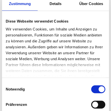
Zustimmung
Details
Über Cookies
Zum
CHRISTSTOLLEN
Anfang
Diese Webseite verwendet Cookies
der
Art.-Nr.
P0333
Wir verwenden Cookies, um Inhalte und Anzeigen zu
Bildergalerie
Feiner Christstollen - ein königlicher Genuss
springen
personalisieren, Funktionen für soziale Medien anbieten
Informationen zu enthaltenen Lebensmitteln
zu können und die Zugriffe auf unsere Website zu
analysieren. Außerdem geben wir Informationen zu Ihrer
Verwendung unserer Website an unsere Partner für
zur Zeit nicht verfügbar
soziale Medien, Werbung und Analysen weiter. Unsere
Partner führen diese Informationen möglicherweise mit
DETAILS
weiteren Daten zusammen, die Sie ihnen bereitgestellt
haben oder die sie im Rahmen Ihrer Nutzung der Dienste
gesammelt haben.
Einwilligungsauswahl
750 g feiner Christstollen mit Rosinen, Orangeat und
Notwendig
Zitronat ist ein königlicher Genuss. Jeder Stollen wird zur
optimalen Konservierung des Geschmacks frisch in
Silberfolie gepackt und mit einer Banderole versehen.
Präferenzen
Maße: ca. 24 x 11,5 x 6,5 cm. Gewicht: ca. 0,8 kg.