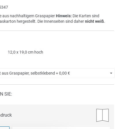
5347
e aus nachhaltigem Graspapier
Hinweis:
Die Karten sind
askarton hergestellt. Die Innenseiten sind daher
nicht weiß
.
12,0 x 19,0 cm hoch
t aus Graspapier, selbstklebend +
0,00 €
N SIE:
ndruck