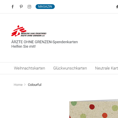
MAGAZIN
Weihnachtskarten
Glückwunschkarten
Neutrale Kar
Home
Colourful
Zum
Ende
der
Bildergalerie