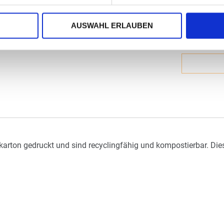
Staffelpreise a
zzgl. MwSt., zz
AUSWAHL ERLAUBEN
arton gedruckt und sind recyclingfähig und kompostierbar. Di