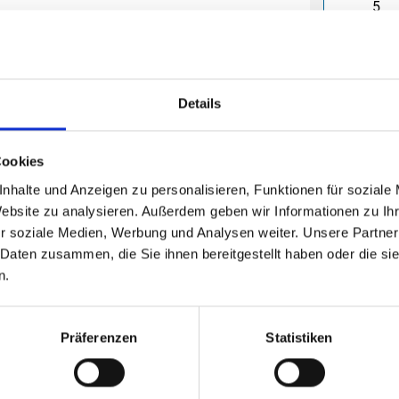
Die Mindestb
9,10
(
inkl. MwSt.
|
zz
Details
Staffelpreise a
zzgl. MwSt., zz
Cookies
nhalte und Anzeigen zu personalisieren, Funktionen für soziale
Website zu analysieren. Außerdem geben wir Informationen zu I
r soziale Medien, Werbung und Analysen weiter. Unsere Partner
Mit Eind
 Daten zusammen, die Sie ihnen bereitgestellt haben oder die s
n.
Die Mindestb
2,54
Präferenzen
Statistiken
(
inkl. MwSt.
|
zz