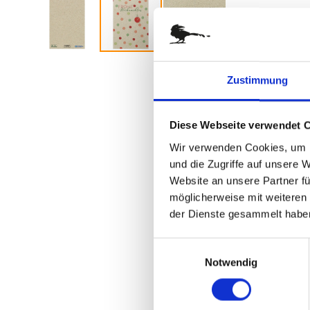
Zum
Anfang
Zustimmung
der
Bildergalerie
springen
Diese Webseite verwendet 
Wir verwenden Cookies, um I
und die Zugriffe auf unsere 
Website an unsere Partner fü
möglicherweise mit weiteren
der Dienste gesammelt habe
Einwilligungsauswahl
Notwendig