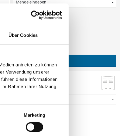
Menge eingeben
estellmenge dieses Artikels ist 5.
 €
gl. MwSt.
)
Über Cookies
b
0,71 €
|
gl.
Versandkosten
IN DEN WARENKORB
 Medien anbieten zu können
hrer Verwendung unserer
 führen diese Informationen
ruck
ie im Rahmen Ihrer Nutzung
Menge eingeben
estellmenge dieses Artikels ist 5.
 €
Marketing
gl. MwSt.
)