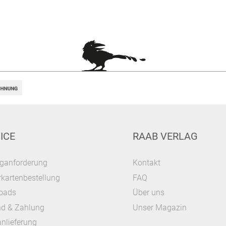
ICE
RAAB VERLAG
ganforderung
Kontakt
kartenbestellung
FAQ
oads
Über uns
nd & Zahlung
Unser Magazin
nlieferung