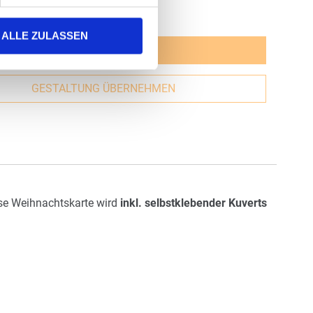
b
0,85 €
|
gl.
Versandkosten
ALLE ZULASSEN
JETZT GESTALTEN
GESTALTUNG ÜBERNEHMEN
ese Weihnachtskarte wird
inkl. selbstklebender Kuverts