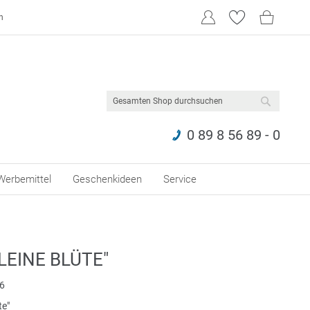
n
SUCHE
0 89 8 56 89 - 0
Werbemittel
Geschenkideen
Service
LEINE BLÜTE"
6
te"