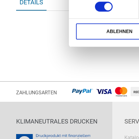
DETAILS
Anfang
der
Bildergalerie
springen
ABLEHNEN
ZAHLUNGSARTEN
KLIMANEUTRALES DRUCKEN
SERV
Katalo