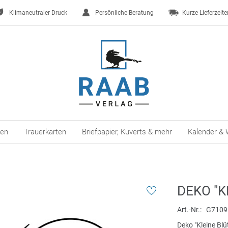
Klimaneutraler Druck
Persönliche Beratung
Kurze Lieferzeite
ten
Trauerkarten
Briefpapier, Kuverts & mehr
Kalender & 
DEKO "K
Art.-Nr.
G7109
Deko "Kleine Blü