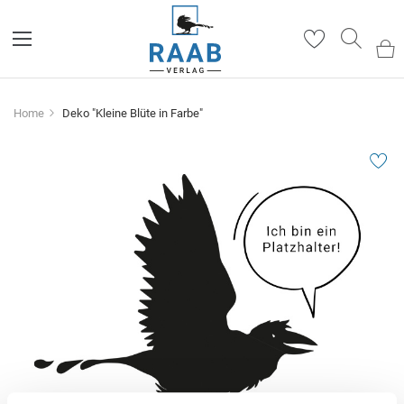
Such
Home
Deko "Kleine Blüte in Farbe"
Zum
Ende
der
Bildergalerie
springen