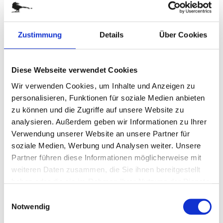
Zum
DEKO "KLEINE BLÜTE IN FARBE"
Zustimmung
Details
Über Cookies
Anfang
der
Art.-Nr.
G71097
Bildergalerie
Deko "Kleine Blüte in Farbe"
Diese Webseite verwendet Cookies
springen
Wir verwenden Cookies, um Inhalte und Anzeigen zu
personalisieren, Funktionen für soziale Medien anbieten
verfügbar
zu können und die Zugriffe auf unsere Website zu
analysieren. Außerdem geben wir Informationen zu Ihrer
Stück
Verwendung unserer Website an unsere Partner für
soziale Medien, Werbung und Analysen weiter. Unsere
0,00 €
Partner führen diese Informationen möglicherweise mit
weiteren Daten zusammen, die Sie ihnen bereitgestellt
(
inkl. MwSt.
|
zzgl. MwSt.
)
haben oder die sie im Rahmen Ihrer Nutzung der Dienste
zzgl. MwSt., zzgl.
Versandkosten
gesammelt haben.
Einwilligungsauswahl
Notwendig
IN DEN WARENKORB