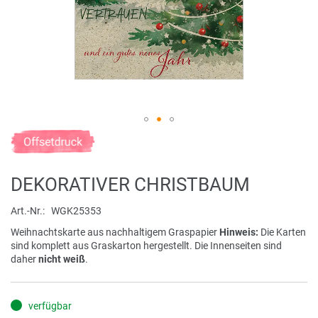
Zum
Anfang
der
DEKORATIVER CHRISTBAUM
Bildergalerie
springen
Art.-Nr.
WGK25353
Weihnachtskarte aus nachhaltigem Graspapier
Hinweis:
Die Karten
sind komplett aus Graskarton hergestellt. Die Innenseiten sind
daher
nicht weiß
.
verfügbar