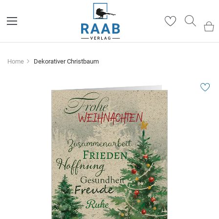
Such
Home
Dekorativer Christbaum
Zum
Ende
der
Bildergalerie
springen