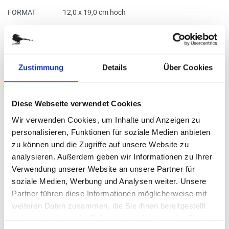
FORMAT
12,0 x 19,0 cm hoch
KUVERT
Kuvert aus Graspapier, selbstklebend +
0,00 €
Zustimmung
Details
Über Cookies
BITTE WÄHLEN SIE:
Diese Webseite verwendet Cookies
Wir verwenden Cookies, um Inhalte und Anzeigen zu
Ohne Eindruck
personalisieren, Funktionen für soziale Medien anbieten
zu können und die Zugriffe auf unsere Website zu
Menge eingeben
analysieren. Außerdem geben wir Informationen zu Ihrer
Die Mindestbestellmenge dieses Artikels ist 5.
Verwendung unserer Website an unsere Partner für
9,10 €
soziale Medien, Werbung und Analysen weiter. Unsere
Partner führen diese Informationen möglicherweise mit
weiteren Daten zusammen, die Sie ihnen bereitgestellt
(
inkl. MwSt.
|
zzgl. MwSt.
)
Staffelpreise ab
0,71 €
|
haben oder die sie im Rahmen Ihrer Nutzung der Dienste
zzgl. MwSt., zzgl.
Versandkosten